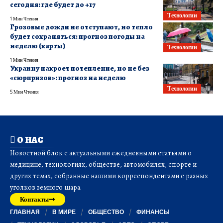
сегодня: где будет до +17
Технологии
1 Мин Чтения
Грозовые дожди не отступают, но тепло
будет сохраняться: прогноз погоды на
неделю (карты)
Технологии
1 Мин Чтения
Украину накроет потепление, но не без
«сюрпризов»: прогноз на неделю
Технологии
5 Мин Чтения
О НАС
Новостной блок с актуальными ежедневными статьями о
медицине, технологиях, обществе, автомобилях, спорте и
других темах, собранные нашими корреспондентами с разных
уголков земного шара.
Контакты
ГЛАВНАЯ
В МИРЕ
ОБЩЕСТВО
ФИНАНСЫ