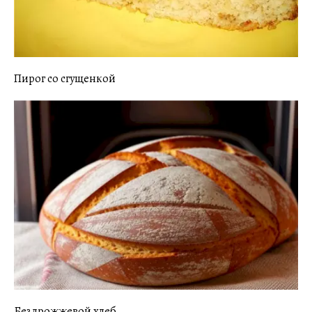
Пирог со сгущенкой
Бездрожжевой хлеб