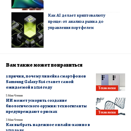
Как AI делает криптовалюту
проще: от анализа рынка до
управления портфелем
Вам также может понравиться
5 причин, почему линейка смартфонов
Samsung Galaxy S26 станет самой
ожидаемой в 2026 году
Технологии
5 Мин Чтения
ИИ может ускорить создание
биологического оружия: техногиганты
предупреждают о рисках
Технологии
3 Мин Чтения
Как выбрать надежное онлайн-казино в
2023 году