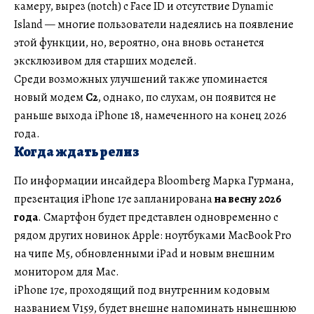
камеру, вырез (notch) с Face ID и отсутствие Dynamic
Island — многие пользователи надеялись на появление
этой функции, но, вероятно, она вновь останется
эксклюзивом для старших моделей.
Среди возможных улучшений также упоминается
новый модем
C2
, однако, по слухам, он появится не
раньше выхода iPhone 18, намеченного на конец 2026
года.
Когда ждать релиз
По информации инсайдера Bloomberg Марка Гурмана,
презентация iPhone 17e запланирована
на весну 2026
года
. Смартфон будет представлен одновременно с
рядом других новинок Apple: ноутбуками MacBook Pro
на чипе M5, обновленными iPad и новым внешним
монитором для Mac.
iPhone 17e, проходящий под внутренним кодовым
названием V159, будет внешне напоминать нынешнюю