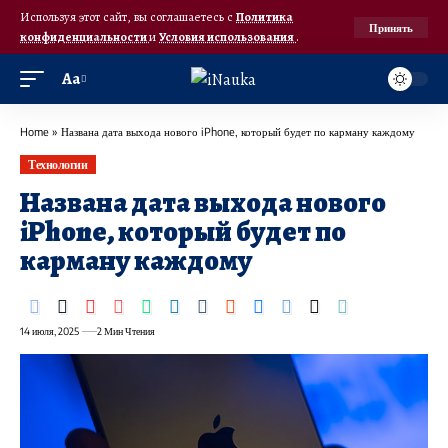
Используя этот сайт, вы соглашаетесь с
Политика
Принять
конфиденциальности
и
Условия использования
.
Аа
Home
»
Названа дата выхода нового iPhone, который будет по карману каждому
Технологии
Названа дата выхода нового
iPhone, который будет по
карману каждому
14 июля, 2025
2 Мин Чтения