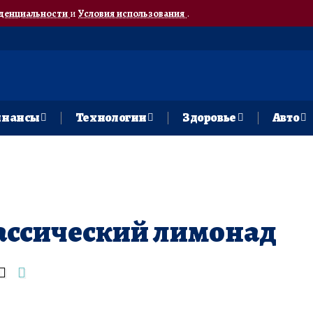
денциальности
и
Условия использования
.
нансы
Технологии
Здоровье
Авто
ссический лимонад