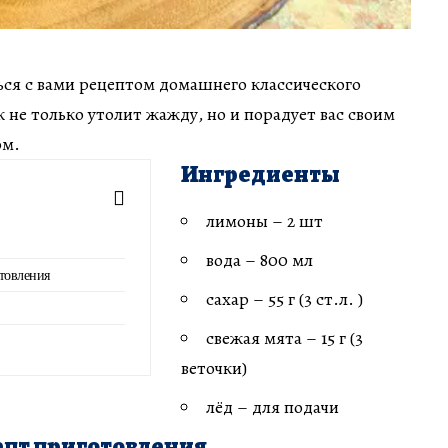
ься с вами рецептом домашнего классического
 не только утолит жажду, но и порадует вас своим
ом.
Ингредиенты
лимоны – 2 шт
вода – 800 мл
товления
сахар – 55 г (3 ст.л. )
свежая мята – 15 г (3
веточки)
лёд – для подачи
пт приготовления