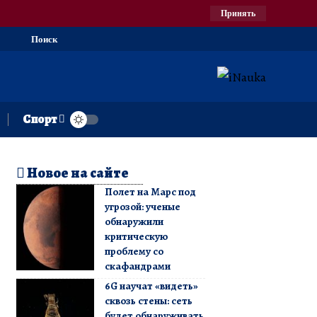
Принять
Поиск
Спорт
Новое на сайте
Полет на Марс под
угрозой: ученые
обнаружили
критическую
проблему со
скафандрами
6G научат «видеть»
сквозь стены: сеть
будет обнаруживать