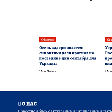
Общество
Общ
​Осень задерживается:
Укр
синоптики дали прогноз на
Рос
последние дни сентября для
про
Украины
ви
1 Мин Чтения
2 Мин
О НАС
Новостной блок с актуальными ежедневными статья