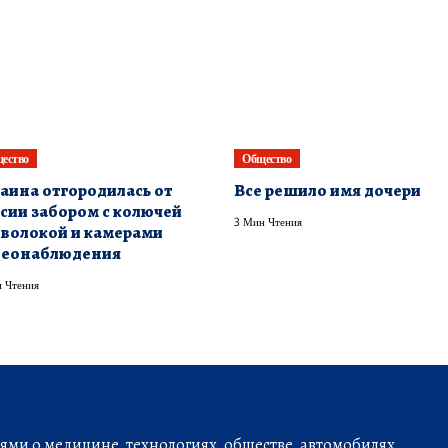
ество
Общество
аина отгородилась от
Все решило имя дочери
сии забором с колючей
3 Мин Чтения
волокой и камерами
деонаблюдения
 Чтения
ми о медицине, технологиях, обществе, автомобилях,