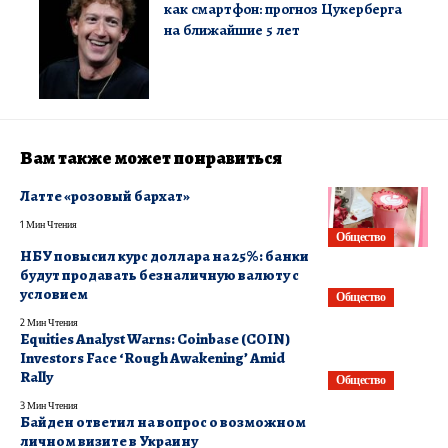
как смартфон: прогноз Цукерберга
на ближайшие 5 лет
Вам также может понравиться
Латте «розовый бархат»
1 Мин Чтения
Общество
​НБУ повысил курс доллара на 25%: банки
будут продавать безналичную валюту с
условием
Общество
2 Мин Чтения
Equities Analyst Warns: Coinbase (COIN)
Investors Face ‘Rough Awakening’ Amid
Rally
Общество
3 Мин Чтения
Байден ответил на вопрос о возможном
личном визите в Украину