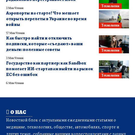
Технологии
3 Мин Чтения
Аэропорты на старте? Что мешает
открыть перелеты в Украине во время
войны
Технологии
17 Мин Чтения
Как быстро найти и отключить
подписки, которые «съедают» ваши
деньги: полезные советы
Технологии
3 Мин Чтения
Государство как партнер: как Sandbox
помогает ИИ-стартапам выйти на рынок
ЕС без ошибок
Технологии
6 Мин Чтения
О НАС
Новостной блок с актуальными ежедневными статьями о
медицине, технологиях, обществе, автомобилях, спорте и
других темах, собранные нашими корреспондентами с разных