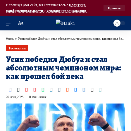
Используя этот сайт, вы соглашаетесь с
Политика
Принять
конфиденциальности
и
Условия использования
.
Аа
Home
»
Усик победил Дюбуа и стал абсолютным чемпионом мира: как прошел бой века
Технологии
Усик победил Дюбуа и стал
абсолютным чемпионом мира:
как прошел бой века
20 июля, 2025
11 Мин Чтения