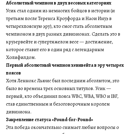
Абсолютный чемпион в двух весовых категориях
Усик стал одним из немногих бойцов в истории (и
третьим после Теренса Кроуфорда и Наои Инуэ в
четырехпоясную эру), кто смог стать абсолютным
чемпионом в двух разных дивизионах. Сделать это в
крузервейте и супертяжелом весе — достижение,
которое ставит его в один ряд с легендарным
Холифилдом.
Первый абсолютный чемпион хевивейта в эру четырех
поясов
Хотя Леннокс Льюис был последним абсолютом, это
было во времена трех основных титулов. Усик —
первый, кто объединил пояса WBC, WBA, WBO и IBF,
став единственным и безоговорочным королем
дивизиона.
Закрепление статуса «Pound-for-Pound»
Эта победа окончательно снимает любые вопросы о