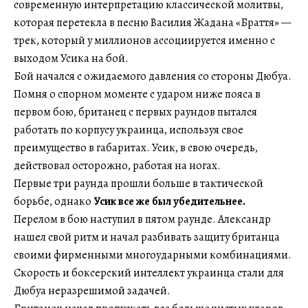
современную интерпретацию классической молитвы,
которая перетекла в песню Василия Жадана «Браття» —
трек, который у миллионов ассоциируется именно с
выходом Усика на бой.
Бой начался с ожидаемого давления со стороны Дюбуа.
Помня о спорном моменте с ударом ниже пояса в
первом бою, британец с первых раундов пытался
работать по корпусу украинца, используя свое
преимущество в габаритах. Усик, в свою очередь,
действовал осторожно, работая на ногах.
Первые три раунда прошли больше в тактической
борьбе, однако
Усик все же был убедительнее.
Перелом в бою наступил в пятом раунде. Александр
нашел свой ритм и начал разбивать защиту британца
своими фирменными многоударными комбинациями.
Скорость и боксерский интеллект украинца стали для
Дюбуа неразрешимой задачей.