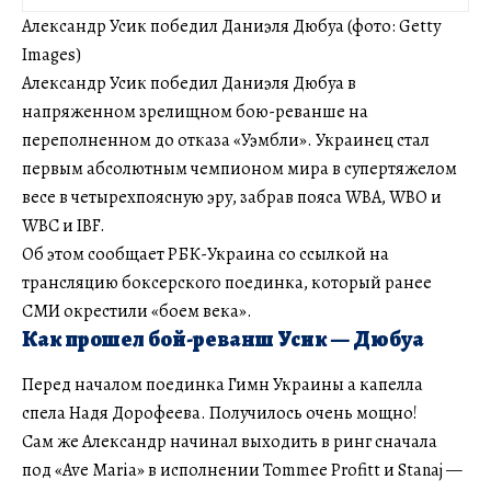
Александр Усик победил Даниэля Дюбуа (фото: Getty
Images)
Александр Усик победил Даниэля Дюбуа в
напряженном зрелищном бою-реванше на
переполненном до отказа «Уэмбли». Украинец стал
первым абсолютным чемпионом мира в супертяжелом
весе в четырехпоясную эру, забрав пояса WBA, WBO и
WBC и IBF.
Об этом сообщает РБК-Украина со ссылкой на
трансляцию боксерского поединка, который ранее
СМИ окрестили «боем века».
Как прошел бой-реванш Усик — Дюбуа
Перед началом поединка Гимн Украины а капелла
спела Надя Дорофеева. Получилось очень мощно!
Сам же Александр начинал выходить в ринг сначала
под «Ave Maria» в исполнении Tommee Profitt и Stanaj —