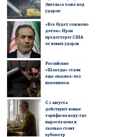
Энгельса тоже под
ударом
«Все будет сожжено
дотла»: Иран
предостерег США
от новых ударов
Российские
«Шахеды» стали
еще опаснее: что
изменилось
С 1 августа
действуют новые
тарифы на воду: где
выросла цена и
сколько стоит
кубометр