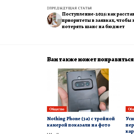
ПРЕДЫДУЩАЯ СТАТЬЯ
Поступление-2025: как расста
приоритеты в заявках, чтобы 
потерять шанс на бюджет
Вам также может понравиться
Общество
Общ
Nothing Phone (3a) с тройной
Уси
камерой показали на фото
пер
кар