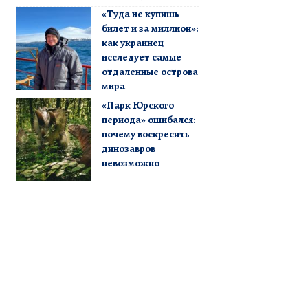
«Туда не купишь
билет и за миллион»:
как украинец
исследует самые
отдаленные острова
мира
«Парк Юрского
периода» ошибался:
почему воскресить
динозавров
невозможно