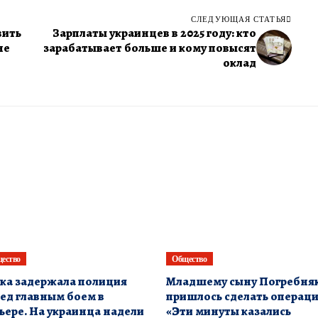
СЛЕДУЮЩАЯ СТАТЬЯ
вить
Зарплаты украинцев в 2025 году: кто
не
зарабатывает больше и кому повысят
оклад
ество
Общество
ка задержала полиция
Младшему сыну Погребня
ед главным боем в
пришлось сделать операц
ьере. На украинца надели
«Эти минуты казались