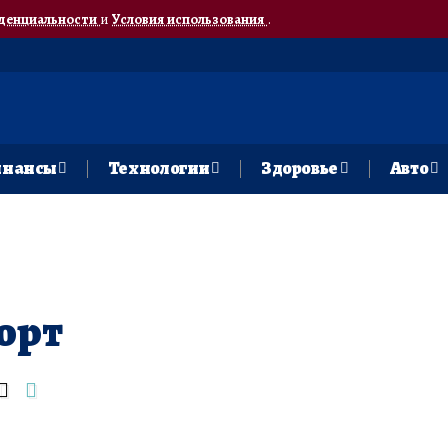
денциальности
и
Условия использования
.
нансы
Технологии
Здоровье
Авто
орт