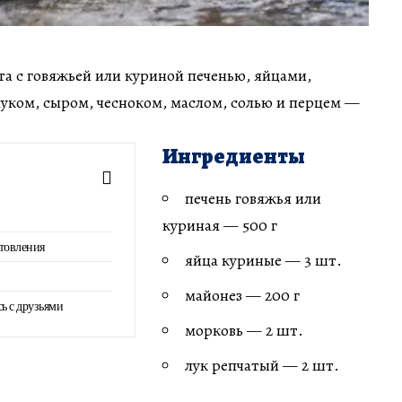
та с говяжьей или куриной печенью, яйцами,
уком, сыром, чесноком, маслом, солью и перцем —
Ингредиенты
печень говяжья или
куриная — 500 г
товления
яйца куриные — 3 шт.
майонез — 200 г
сь с друзьями
морковь — 2 шт.
лук репчатый — 2 шт.