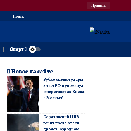
Принять
Поиск
Спорт
Новое на сайте
Рубио оценил удары
в тыл РФ и упомянул
о переговорах Киева
с Москвой
Саратовский НПЗ
горит после атаки
дронов, аэродром