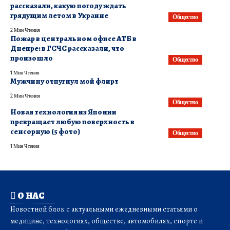
рассказали, какую погоду ждать
грядущим летом в Украине
Общество
2 Мин Чтения
​Пожар в центральном офисе АТБ в
Днепре: в ГСЧС рассказали, что
произошло
Общество
1 Мин Чтения
Мужчину отпугнул мой флирт
2 Мин Чтения
Общество
Новая технология из Японии
превращает любую поверхность в
сенсорную (5 фото)
Общество
1 Мин Чтения
О НАС
Новостной блок с актуальными ежедневными статьями о
медицине, технологиях, обществе, автомобилях, спорте и