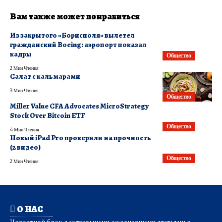
Вам также может понравиться
​Из закрытого «Борисполя» вылетел
гражданский Boeing: аэропорт показал
кадры
Общество
2 Мин Чтения
Салат с кальмарами
3 Мин Чтения
Общество
Miller Value CFA Advocates MicroStrategy
Stock Over Bitcoin ETF
Общество
4 Мин Чтения
Новый iPad Pro проверили на прочность
(2 видео)
Общество
2 Мин Чтения
О НАС