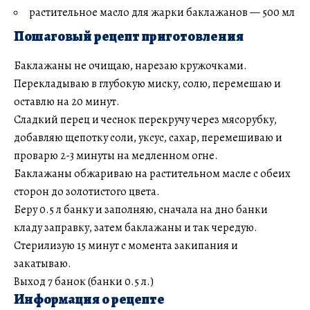
растительное масло для жарки баклажанов — 500 мл
Пошаговый рецепт приготовления
Баклажаны не очищаю, нарезаю кружочками.
Перекладываю в глубокую миску, солю, перемешаю и
оставлю на 20 минут.
Сладкий перец и чеснок перекручу через мясорубку,
добавляю щепотку соли, уксус, сахар, перемешиваю и
проварю 2-3 минуты на медленном огне.
Баклажаны обжариваю на растительном масле с обеих
сторон до золотистого цвета.
Беру 0.5 л банку и заполняю, сначала на дно банки
кладу заправку, затем баклажаны и так чередую.
Стерилизую 15 минут с момента закипания и
закатываю.
Выход 7 банок (банки 0.5 л.)
Информация о рецепте