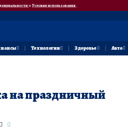
денциальности
и
Условия использования
.
нансы
Технологии
Здоровье
Авто
ка на праздничный