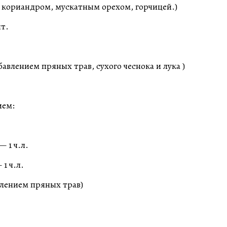
 с кориандром, мускатным орехом, горчицей.)
т.
обавлением пряных трав, сухого чеснока и лука )
ием:
 1 ч.л.
1 ч.л.
авлением пряных трав)