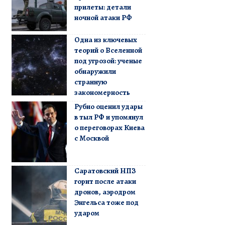
прилеты: детали
ночной атаки РФ
Одна из ключевых
теорий о Вселенной
под угрозой: ученые
обнаружили
странную
закономерность
Рубио оценил удары
в тыл РФ и упомянул
о переговорах Киева
с Москвой
Саратовский НПЗ
горит после атаки
дронов, аэродром
Энгельса тоже под
ударом