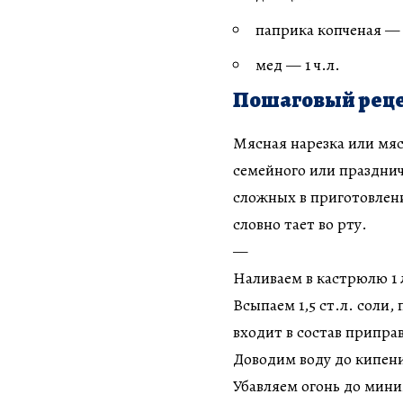
паприка копченая — 
мед — 1 ч.л.
Пошаговый реце
Мясная нарезка или мяс
семейного или празднич
сложных в приготовлени
словно тает во рту.
—
Наливаем в кастрюлю 1 
Всыпаем 1,5 ст.л. соли, 
входит в состав припра
Доводим воду до кипени
Убавляем огонь до мини