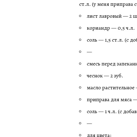
ст.л. (у меня приправа
лист лавровый — 2 ш
кориандр — 0,5 ч.л.
соль — 1,5 ст.л. (с д
—
смесь перед запекан
чеснок — 2 зуб.
масло растительное —
приправа для мяса — 
соль — 1 ч.л. (с доб
—
для цвета: