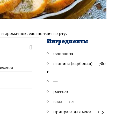
и ароматное, словно тает во рту.
Ингредиенты
основное:
свинина (карбонад) — 780
товления
г
—
рассол:
вода — 1 л
приправа для мяса — 0,5