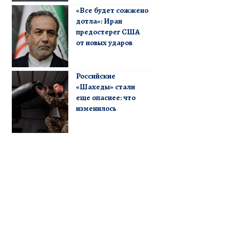
«Все будет сожжено
дотла»: Иран
предостерег США
от новых ударов
Российские
«Шахеды» стали
еще опаснее: что
изменилось