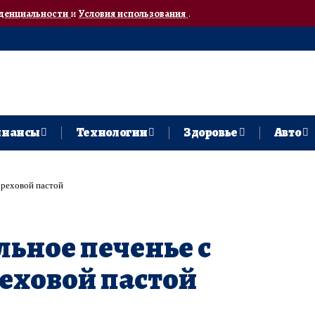
денциальности
и
Условия использования
.
нансы
Технологии
Здоровье
Авто
ореховой пастой
ьное печенье с
еховой пастой