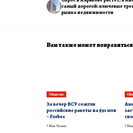
самый дорогой: ключевые тр
рынка недвижимости
Вам также может понравиться
Общество
Общ
​За вечер ВСУ сожгли
Аме
российские ракеты на $91 млн
зас
– Forbes
спо
1 Мин Чтения
1 Мин