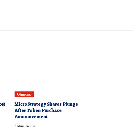
Общество
ой
MicroStrategy Shares Plunge
After Token Purchase
Announcement
3 Мин Чтения