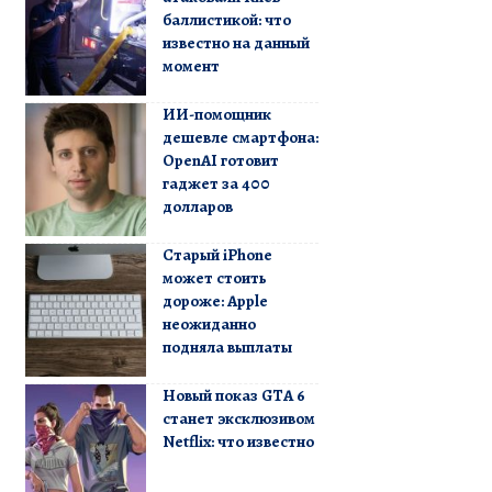
баллистикой: что
известно на данный
момент
ИИ-помощник
дешевле смартфона:
OpenAI готовит
гаджет за 400
долларов
Старый iPhone
может стоить
дороже: Apple
неожиданно
подняла выплаты
Новый показ GTA 6
станет эксклюзивом
Netflix: что известно