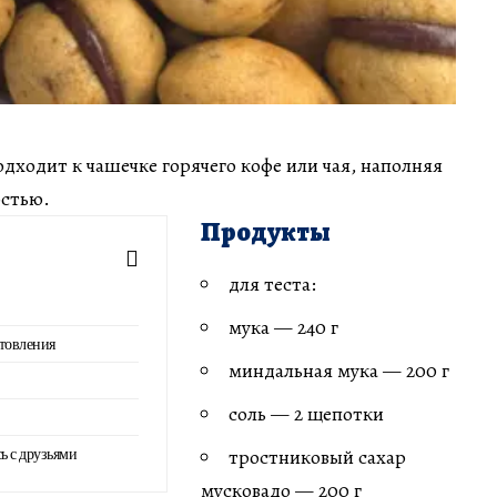
одходит к чашечке горячего кофе или чая, наполняя
остью.
Продукты
для теста:
мука — 240 г
товления
миндальная мука — 200 г
соль — 2 щепотки
ь с друзьями
тростниковый сахар
мусковадо — 200 г