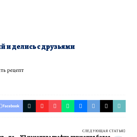
й и делись с друзьями
ть рецепт
Facebook
СЛЕДУЮЩАЯ СТАТЬЯ
в – не
УЗ изменила график движения более