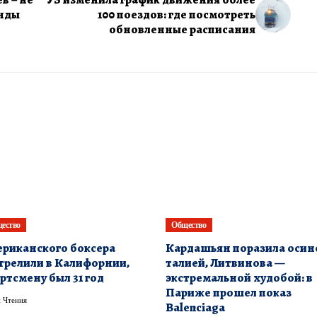
енды
100 поездов: где посмотреть
обновленные расписания
ество
Общество
риканского боксера
Кардашьян поразила осин
трелили в Калифорнии,
талией, Литвинова —
ртсмену был 31 год
экстремальной худобой: в
Париже прошел показ
 Чтения
Balenciaga