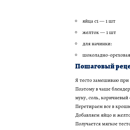
яйца с1 — 1 шт
желток — 1 шт
для начинки:
шоколадно-ореховая
Пошаговый реце
Я тесто замешиваю при
Поэтому в чаше бленде
муку, соль, коричневый 
Перетираем все в крошк
Добавляем яйцо и желто
Получается мягкое тест