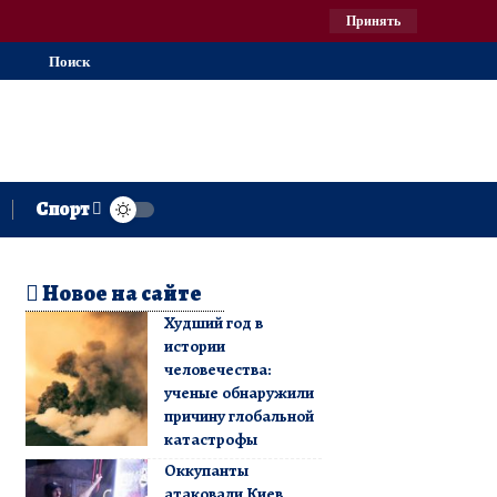
Принять
Поиск
Спорт
Новое на сайте
Худший год в
истории
человечества:
ученые обнаружили
причину глобальной
катастрофы
Оккупанты
атаковали Киев