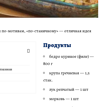
я по-мотивам, «по-станичному» — отличная идея
Продукты
бедро куриное (филе) —
800 г
товления
крупа гречневая — 1,5
стак.
лук репчатый — 1 шт
морковь — 1 шт