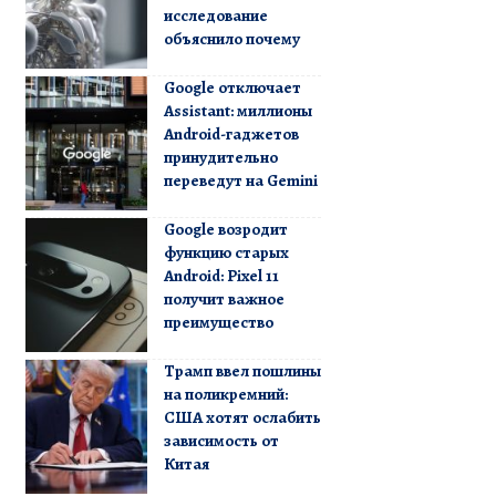
исследование
объяснило почему
Google отключает
Assistant: миллионы
Android-гаджетов
принудительно
переведут на Gemini
Google возродит
функцию старых
Android: Pixel 11
получит важное
преимущество
Трамп ввел пошлины
на поликремний:
США хотят ослабить
зависимость от
Китая