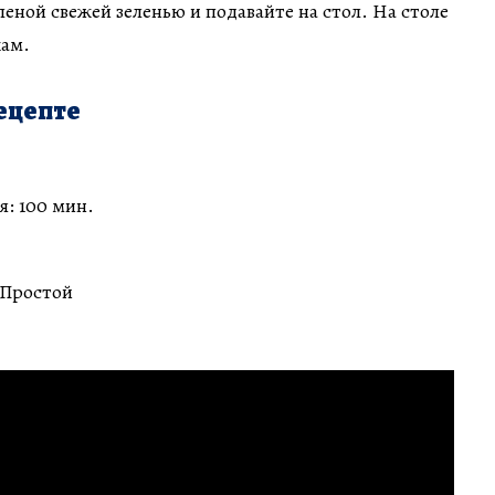
леной свежей зеленью и подавайте на стол. На столе
кам.
ецепте
: 100 мин.
 Простой