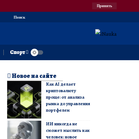
Принять
Поиск
Спорт
Новое на сайте
Как AI делает
криптовалюту
проще: от анализа
рынка до управления
портфелем
ИИ никогда не
сможет мыслить как
человек: новое