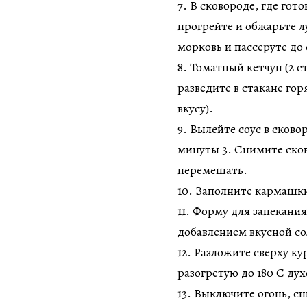
7. В сковороде, где гото
прогрейте и обжарьте л
морковь и пассеруте до 
8. Томатный кетчуп (2 ст
разведите в стакане горя
вкусу).
9. Вылейте соус в сков
минуты 3. Снимите сков
перемешать.
10. Заполните кармашки
11. Форму для запекания
добавлением вкусной сол
12. Разложите сверху ку
разогретую до 180 С ду
13. Выключите огонь, с