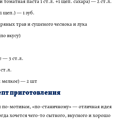
 томатная паста 1 ст.л. +1 щеп. сахара) — 2 ст.л.
1 щеп.) — 1 зуб.
пряных трав и сушеного чеснока и лука
по вкусу)
 — 3 ст.л.
ст.л.
я мелкое) — 2 шт
пт приготовления
я по-мотивам, «по-станичному» — отличная идея
гда хочется чего-то сытного, вкусного и хорошо