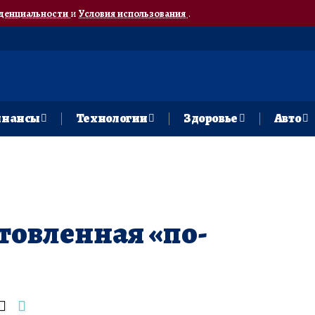
денциальности
и
Условия использования
.
нансы
Технологии
Здоровье
Авто
товленная «по-