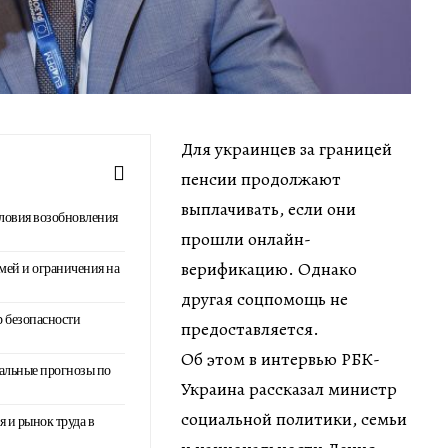
Для украинцев за границей
пенсии продолжают
выплачивать, если они
ловия возобновления
прошли онлайн-
верификацию. Однако
мей и ограничения на
другая соцпомощь не
р безопасности
предоставляется.
Об этом в интервью РБК-
еальные прогнозы по
Украина рассказал министр
социальной политики, семьи
 и рынок труда в