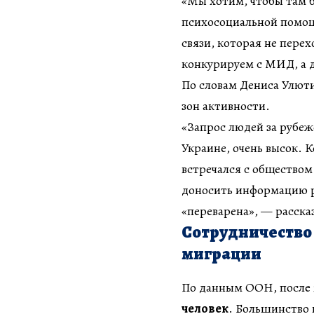
«Мы хотим, чтобы там 
психосоциальной помощ
связи, которая не пере
конкурируем с МИД, а д
По словам Дениса Улюти
зон активности.
«Запрос людей за рубеж
Украине, очень высок. 
встречался с обществом
доносить информацию ре
«переварена», — расска
Сотрудничество 
миграции
По данным ООН, после 2
человек
. Большинство 