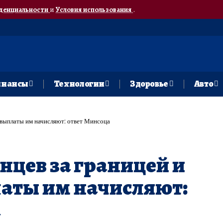
денциальности
и
Условия использования
.
нансы
Технологии
Здоровье
Авто
оцвыплаты им начисляют: ответ Минсоца
нцев за границей и
аты им начисляют:
а