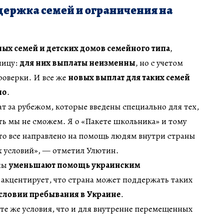
держка семей и ограничения на
ных семей и детских домов семейного типа
,
ницу:
для них выплаты неизменны
, но с учетом
оверки. И все же
новых выплат для таких семей
но
.
 за рубежом, которые введены специально для тех,
ать мы не сможем. Я о «Пакете школьника» и тому
то все направлено на помощь людям внутри страны
х условий», — отметил Улютин.
ны
уменьшают помощь украинским
 акцентирует, что страна может поддержать таких
условии пребывания в Украине
.
 те же условия, что и для внутренне перемещенных