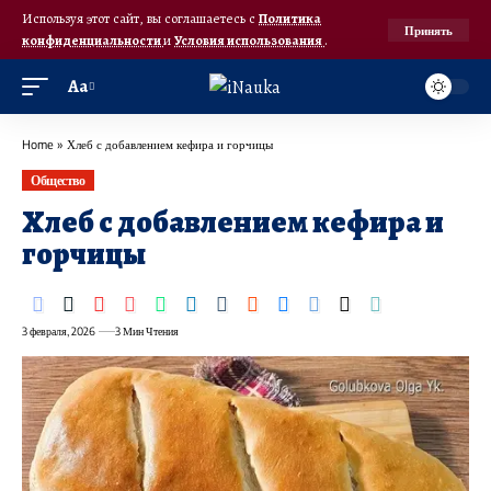
Используя этот сайт, вы соглашаетесь с
Политика
Принять
конфиденциальности
и
Условия использования
.
Аа
Home
»
Хлеб с добавлением кефира и горчицы
Общество
Хлеб с добавлением кефира и
горчицы
3 февраля, 2026
3 Мин Чтения