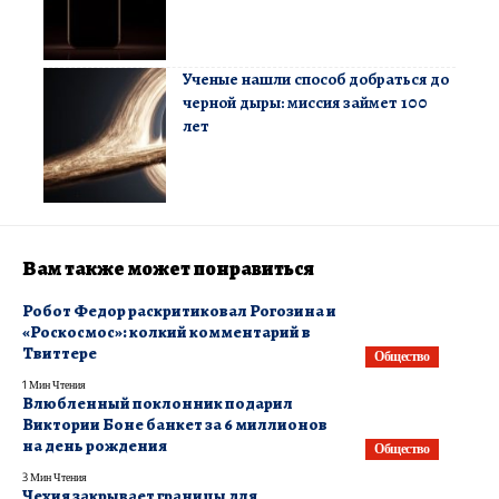
Ученые нашли способ добраться до
черной дыры: миссия займет 100
лет
Вам также может понравиться
Робот Федор раскритиковал Рогозина и
«Роскосмос»: колкий комментарий в
Твиттере
Общество
1 Мин Чтения
Влюбленный поклонник подарил
Виктории Боне банкет за 6 миллионов
на день рождения
Общество
3 Мин Чтения
Чехия закрывает границы для