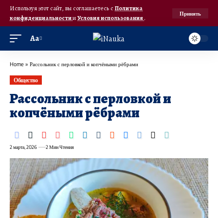
Используя этот сайт, вы соглашаетесь с
Политика
Принять
конфиденциальности
и
Условия использования
.
Аа
Home
»
Рассольник с перловкой и копчёными рёбрами
Общество
Рассольник с перловкой и
копчёными рёбрами
2 марта, 2026
2 Мин Чтения