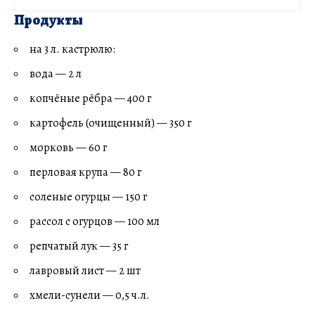
Продукты
на 3 л. кастрюлю:
вода — 2 л
копчёные рёбра — 400 г
картофель (очищенный) — 350 г
морковь — 60 г
перловая крупа — 80 г
соленые огурцы — 150 г
рассол с огурцов — 100 мл
репчатый лук — 35 г
лавровый лист — 2 шт
хмели-сунели — 0,5 ч.л.