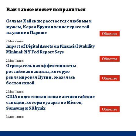
Вам также может понравиться
Сальма Хайек не расстается с любимым
мужем, Карла Бруни пленяет красотой
на ужине в Париже
Общество
2 Мин Чтения
Impact of Digital Assets on Financial Stability
Minimal: NY Fed Report Says
Общество
2 Мин Чтения
​Отрицательная эффективность:
российская вакцина, которую
рекламировал Путин, оказалась
Общество
бесполезной
2 Мин Чтения
США подготовили новые антикитайские
санкции, которые ударят по Micron,
Samsung и SK hynix
Общество
3 Мин Чтения