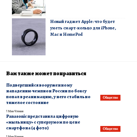
Новый гаджет Apple: что будет
уметь смарт-кольцо для iPhone,
Mac и HomePod
Вам также может понравиться
Подвергшийся вооруженному
нападению чемпион России по боксу
попал в реанимацию, у него стабильно
Общество
тяжелое состояние
1 Мин Чтения
Panasonic представила цифровую
«мыльницу» с суперзумом по цене
смартфона (4 фото)
Общество
1 Мин Чтения