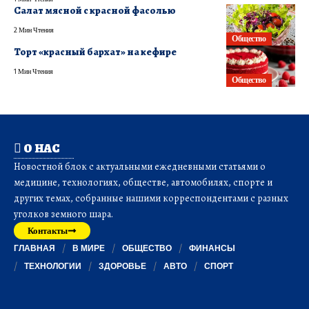
Салат мясной с красной фасолью
2 Мин Чтения
Общество
Торт «красный бархат» на кефире
1 Мин Чтения
Общество
О НАС
Новостной блок с актуальными ежедневными статьями о
медицине, технологиях, обществе, автомобилях, спорте и
других темах, собранные нашими корреспондентами с разных
уголков земного шара.
Контакты
ГЛАВНАЯ
В МИРЕ
ОБЩЕСТВО
ФИНАНСЫ
ТЕХНОЛОГИИ
ЗДОРОВЬЕ
АВТО
СПОРТ