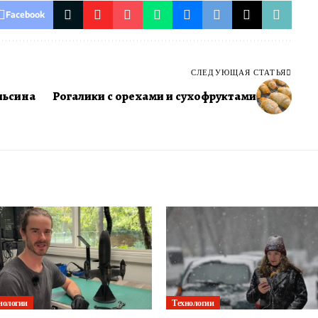
Facebook
СЛЕДУЮЩАЯ СТАТЬЯ
льсина
Рогалики с орехами и сухофруктами
нологии
Технологии