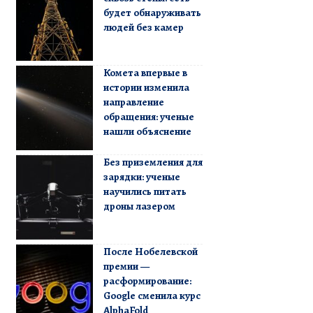
будет обнаруживать
людей без камер
Комета впервые в
истории изменила
направление
обращения: ученые
нашли объяснение
Без приземления для
зарядки: ученые
научились питать
дроны лазером
После Нобелевской
премии —
расформирование:
Google сменила курс
AlphaFold