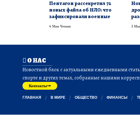
Пентагон рассекретил 72
Нов
новых файла об НЛО: что
дро
зафиксировали военные
раз
4 Мин Чтения
3 Мин
О НАС
Новостной блок с актуальными ежедневными статья
спорте и других темах, собранные нашими корресп
Контакты
ГЛАВНАЯ
В МИРЕ
ОБЩЕСТВО
ФИНАНСЫ
Т