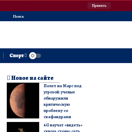
Принять
Поиск
Спорт
Новое на сайте
Полет на Марс под
угрозой: ученые
обнаружили
критическую
проблему со
скафандрами
6G научат «видеть»
сквозь стены: сеть