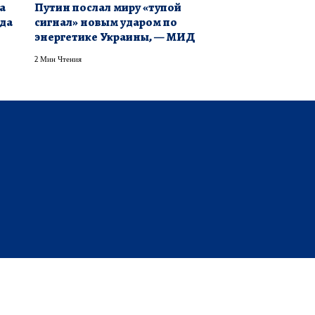
а
Путин послал миру «тупой
ода
сигнал» новым ударом по
энергетике Украины, — МИД
2 Мин Чтения