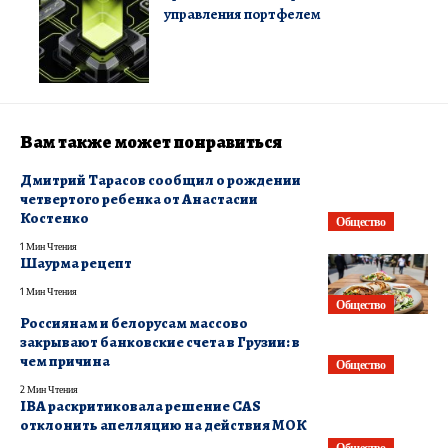
управления портфелем
Вам также может понравиться
Дмитрий Тарасов сообщил о рождении
четвертого ребенка от Анастасии
Костенко
Общество
1 Мин Чтения
Шаурма рецепт
1 Мин Чтения
Общество
Россиянам и белорусам массово
закрывают банковские счета в Грузии: в
чем причина
Общество
2 Мин Чтения
IBA раскритиковала решение CAS
отклонить апелляцию на действия МОК
Общество