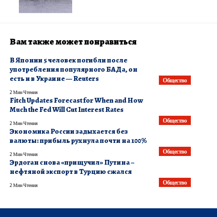
Вам также может понравиться
​В Японии 5 человек погибли после
употребления популярного БАДа, он
есть и в Украине — Reuters
Общество
2 Мин Чтения
Fitch Updates Forecast for When and How
Much the Fed Will Cut Interest Rates
Общество
2 Мин Чтения
Экономика России задыхается без
валюты: прибыль рухнула почти на 100%
Общество
2 Мин Чтения
Эрдоган снова «прищучил» Путина –
нефтяной экспорт в Турцию сжался
Общество
2 Мин Чтения