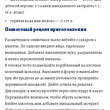
детской версии: 2-3 капли миндального экстракта + 2
ст.л. воды)
горячая вода или молоко — 2-3 ст.л.
Пошаговый рецепт приготовления
Размягченное сливочное масло взбейте с сахаром 2
минуты. По одному введите яйца, тщательно
вымешивая. Добавьте пшеничную муку, разрыхлитель
и мелко перемолотый миндаль.
В готовое тесто подмешайте порубленный на кусочки
молочный шоколад. Выложите в форму и выпекайте
при 180 градусах 40-45 минут (готовность проверяйте
деревянной шпажкой). Дайте остыть на решетке.
Для глазури: в миску просейте через сито пудру и какао.
Перемешайте венчиком, чтобы убрать комочки.
Влейте алкоголь или добавьте миндальный экстракт.
Добавьте 2 столовые ложки горячей воды или молока, у