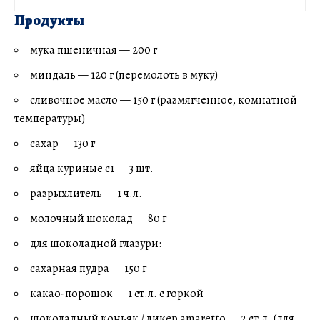
Продукты
мука пшеничная — 200 г
миндаль — 120 г (перемолоть в муку)
сливочное масло — 150 г (размягченное, комнатной
температуры)
сахар — 130 г
яйца куриные с1 — 3 шт.
разрыхлитель — 1 ч.л.
молочный шоколад — 80 г
для шоколадной глазури:
сахарная пудра — 150 г
какао-порошок — 1 ст.л. с горкой
шоколадный коньяк / ликер amaretto — 2 ст.л. (для