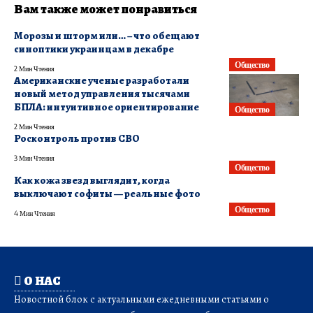
Вам также может понравиться
Морозы и шторм или… – что обещают
синоптики украинцам в декабре
Общество
2 Мин Чтения
Американские ученые разработали
новый метод управления тысячами
БПЛА: интуитивное ориентирование
Общество
2 Мин Чтения
Росконтроль против СВО
3 Мин Чтения
Общество
Как кожа звезд выглядит, когда
выключают софиты — реальные фото
Общество
4 Мин Чтения
О НАС
Новостной блок с актуальными ежедневными статьями о