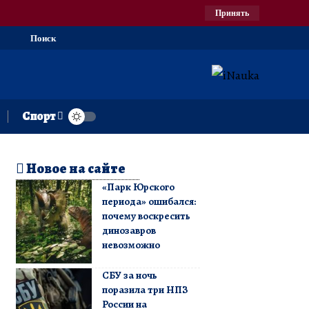
Принять
Поиск
Спорт
Новое на сайте
«Парк Юрского
периода» ошибался:
почему воскресить
динозавров
невозможно
СБУ за ночь
поразила три НПЗ
России на