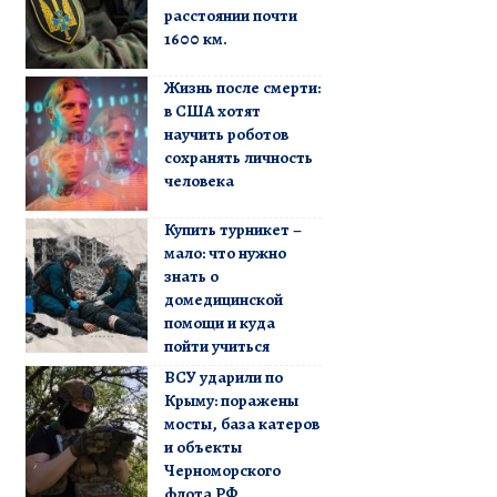
расстоянии почти
1600 км.
Жизнь после смерти:
в США хотят
научить роботов
сохранять личность
человека
Купить турникет –
мало: что нужно
знать о
домедицинской
помощи и куда
пойти учиться
ВСУ ударили по
Крыму: поражены
мосты, база катеров
и объекты
Черноморского
флота РФ