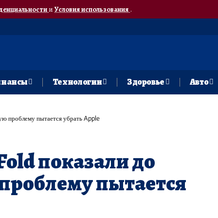
денциальности
и
Условия использования
.
нансы
Технологии
Здоровье
Авто
кую проблему пытается убрать Apple
Fold показали до
 проблему пытается