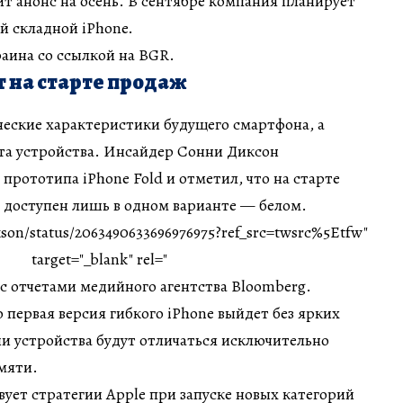
ит анонс на осень. В сентябре компания планирует
й складной iPhone.
аина со ссылкой на BGR.
т на старте продаж
ческие характеристики будущего смартфона, а
та устройства. Инсайдер Сонни Диксон
прототипа iPhone Fold и отметил, что на старте
 доступен лишь в одном варианте — белом.
son/status/2063490633696976975?ref_src=twsrc%5Etfw"
target="_blank" rel="
с отчетами медийного агентства Bloomberg.
 первая версия гибкого iPhone выйдет без ярких
и устройства будут отличаться исключительно
мяти.
вует стратегии Apple при запуске новых категорий