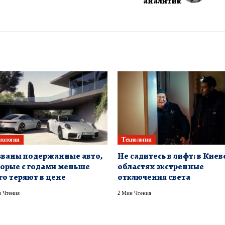
аналитик
нологии
Технологии
ваны подержанные авто,
Не садитесь в лифт: в Киев
орые с годами меньше
областях экстренные
го теряют в цене
отключения света
 Чтения
2 Мин Чтения