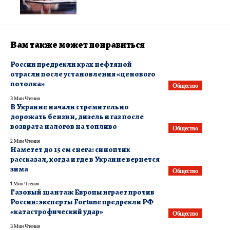
Вам также может понравиться
России предрекли крах нефтяной
отрасли после установления «ценового
потолка»
Общество
3 Мин Чтения
В Украине начали стремительно
дорожать бензин, дизель и газ после
возврата налогов на топливо
Общество
2 Мин Чтения
Наметет до 15 см снега: синоптик
рассказал, когда и где в Украине вернется
зима
Общество
1 Мин Чтения
​Газовый шантаж Европы играет против
России: эксперты Fortune предрекли РФ
«катастрофический удар»
Общество
3 Мин Чтения