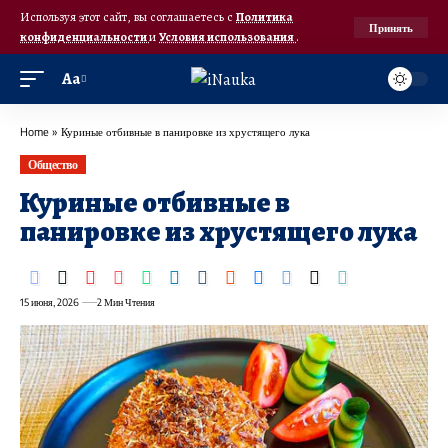
Используя этот сайт, вы соглашаетесь с
Политика
Принять
конфиденциальности
и
Условия использования
.
Аа
Home
»
Куриные отбивные в панировке из хрустящего лука
Общество
Куриные отбивные в
панировке из хрустящего лука
15 июня, 2026
2 Мин Чтения