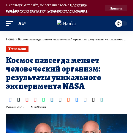
Используя этот сайт, вы соглашаетесь с
Политика
Принять
конфиденциальности
и
Условия использования
.
Аа
Home
»
Космос навсегда меняет человеческий организм: результаты уникального эксперимента NASA
Технологии
Космос навсегда меняет
человеческий организм:
результаты уникального
эксперимента NASA
15 июня, 2026
3 Мин Чтения