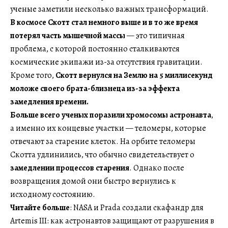
ученые заметили несколько важных трансформаций.
В космосе Скотт стал немного выше и в то же время
потерял часть мышечной массы
— это типичная
проблема, с которой постоянно сталкиваются
космические экипажи из-за отсутствия гравитации.
Кроме того,
Скотт вернулся на Землю на 5 миллисекунд
моложе своего брата-близнеца из-за эффекта
замедления времени.
Больше всего ученых поразили хромосомы астронавта
,
а именно их концевые участки — теломеры, которые
отвечают за старение клеток. На орбите теломеры
Скотта удлинились, что обычно свидетельствует о
замедлении процессов старения
. Однако после
возвращения домой они быстро вернулись к
исходному состоянию.
Читайте больше
: NASA и Prada создали скафандр для
Artemis III: как астронавтов защищают от разрушения в