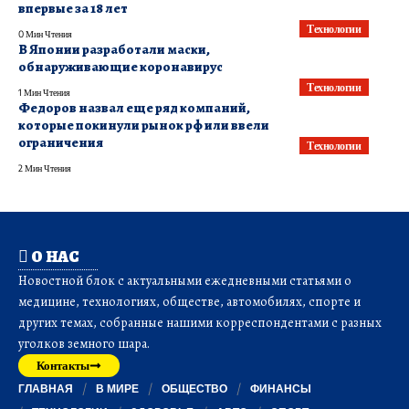
впервые за 18 лет
Технологии
0 Мин Чтения
В Японии разработали маски,
обнаруживающие коронавирус
Технологии
1 Мин Чтения
Федоров назвал еще ряд компаний,
которые покинули рынок рф или ввели
ограничения
Технологии
2 Мин Чтения
О НАС
Новостной блок с актуальными ежедневными статьями о
медицине, технологиях, обществе, автомобилях, спорте и
других темах, собранные нашими корреспондентами с разных
уголков земного шара.
Контакты
ГЛАВНАЯ
В МИРЕ
ОБЩЕСТВО
ФИНАНСЫ