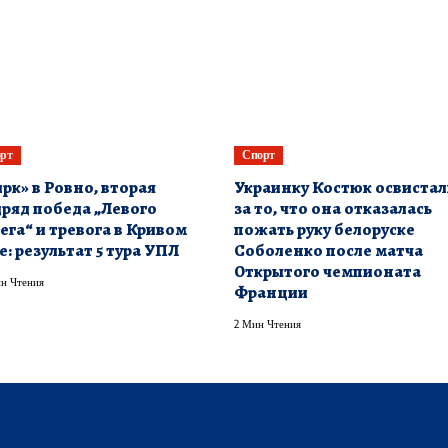
рт
Спорт
рк» в Ровно, вторая
Украинку Костюк освиста
ряд победа „Левого
за то, что она отказалась
ега“ и тревога в Кривом
пожать руку белоруске
е: результат 5 тура УПЛ
Соболенко после матча
Открытого чемпионата
н Чтения
Франции
2 Мин Чтения