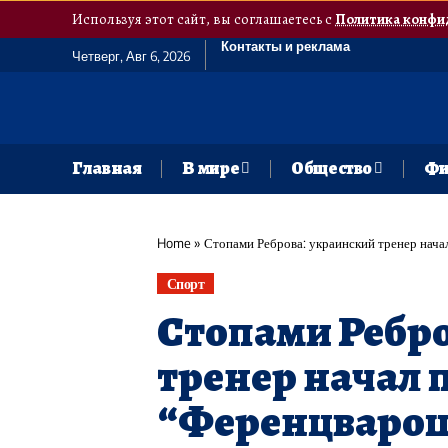
Используя этот сайт, вы соглашаетесь с
Политика конфи
Контакты и реклама
Четверг, Авг 6, 2026
Главная
В мире
Общество
Фи
Home
»
Стопами Реброва: украинский тренер нач
Спорт
Стопами Ребро
тренер начал 
“Ференцваро