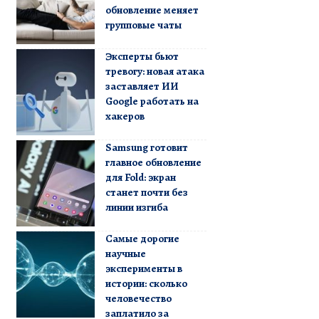
обновление меняет
групповые чаты
Эксперты бьют
тревогу: новая атака
заставляет ИИ
Google работать на
хакеров
Samsung готовит
главное обновление
для Fold: экран
станет почти без
линии изгиба
Самые дорогие
научные
эксперименты в
истории: сколько
человечество
заплатило за