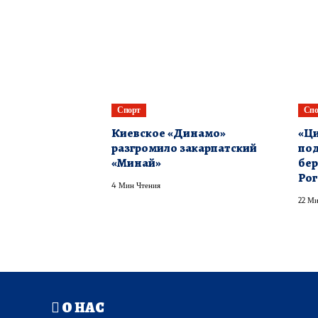
Спорт
Спо
Киевское «Динамо»
«Ци
разгромило закарпатский
под
«Минай»
бер
Рог
4 Мин Чтения
22 Ми
О НАС