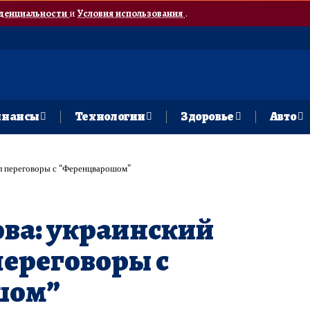
денциальности
и
Условия использования
.
нансы
Технологии
Здоровье
Авто
ал переговоры с “Ференцварошом”
ва: украинский
переговоры с
шом”