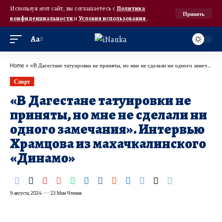
Используя этот сайт, вы соглашаетесь с
Политика
Принять
конфиденциальности
и
Условия использования
.
Аа
Home
»
«В Дагестане татуировки не приняты, но мне не сделали ни одного замечания». Интервью Храмцова из махачкалинского «Динамо»
Спорт
«В Дагестане татуировки не
приняты, но мне не сделали ни
одного замечания». Интервью
Храмцова из махачкалинского
«Динамо»
9 августа, 2024
23 Мин Чтения