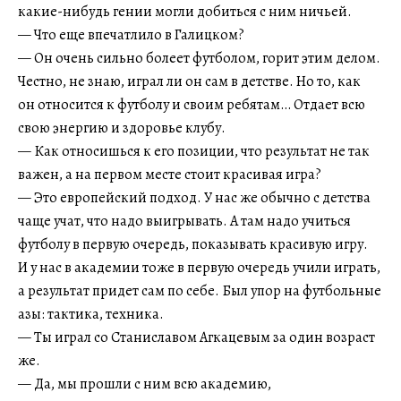
какие-нибудь гении могли добиться с ним ничьей.
— Что еще впечатлило в Галицком?
— Он очень сильно болеет футболом, горит этим делом.
Честно, не знаю, играл ли он сам в детстве. Но то, как
он относится к футболу и своим ребятам… Отдает всю
свою энергию и здоровье клубу.
— Как относишься к его позиции, что результат не так
важен, а на первом месте стоит красивая игра?
— Это европейский подход. У нас же обычно с детства
чаще учат, что надо выигрывать. А там надо учиться
футболу в первую очередь, показывать красивую игру.
И у нас в академии тоже в первую очередь учили играть,
а результат придет сам по себе. Был упор на футбольные
азы: тактика, техника.
— Ты играл со Станиславом Агкацевым за один возраст
же.
— Да, мы прошли с ним всю академию,