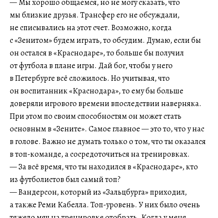
— Мы хорошо общаемся, но не могу сказать, что
мы близкие друзья. Трансфер его не обсуждали,
не списывались на этот счет. Возможно, когда
с «Зенитом» будем играть, то обсудим. Думаю, если бы
он остался в «Краснодаре», то больше бы получил
от футбола в плане игры. Дай бог, чтобы у него
в Петербурге всё сложилось. Но учитывая, что
он воспитанник «Краснодара», то ему бы больше
доверяли игрового времени впоследствии наверняка.
При этом по своим способностям он может стать
основным в «Зените». Самое главное — это то, что у нас
в голове. Важно не думать только о том, что ты оказался
в топ-команде, а сосредоточиться на тренировках.
— За всё время, что ты находился в «Краснодаре», кто
из футболистов был самый топ?
— Вандерсон, который из «Зальцбурга» приходил,
а также Реми Кабелла. Топ-уровень. У них было очень
тяжело мяч на тренировке отобрать. Когда у меня