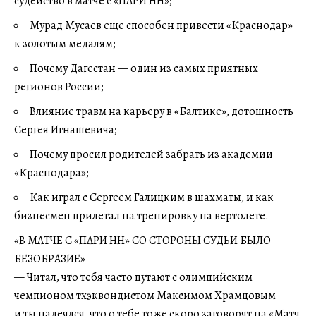
судейство в матче с «ПАРИ НН»;
Мурад Мусаев еще способен привести «Краснодар»
к золотым медалям;
Почему Дагестан — один из самых приятных
регионов России;
Влияние травм на карьеру в «Балтике», дотошность
Сергея Игнашевича;
Почему просил родителей забрать из академии
«Краснодара»;
Как играл с Сергеем Галицким в шахматы, и как
бизнесмен прилетал на тренировку на вертолете.
«В МАТЧЕ С «ПАРИ НН» СО СТОРОНЫ СУДЬИ БЫЛО
БЕЗОБРАЗИЕ»
— Читал, что тебя часто путают с олимпийским
чемпионом тхэквондистом Максимом Храмцовым
и ты надеялся, что о тебе тоже скоро заговорят на «Матч