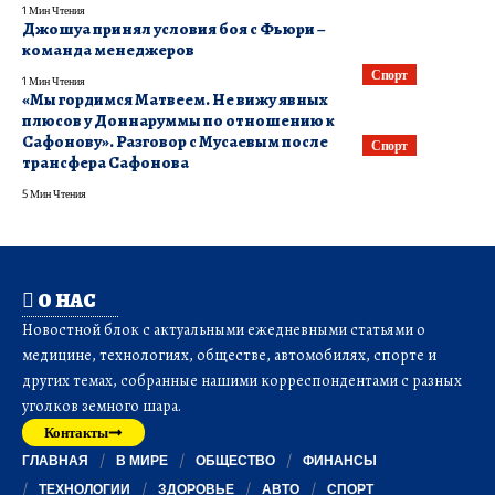
1 Мин Чтения
Джошуа принял условия боя с Фьюри –
команда менеджеров
Спорт
1 Мин Чтения
«Мы гордимся Матвеем. Не вижу явных
плюсов у Доннаруммы по отношению к
Сафонову». Разговор с Мусаевым после
Спорт
трансфера Сафонова
5 Мин Чтения
О НАС
Новостной блок с актуальными ежедневными статьями о
медицине, технологиях, обществе, автомобилях, спорте и
других темах, собранные нашими корреспондентами с разных
уголков земного шара.
Контакты
ГЛАВНАЯ
В МИРЕ
ОБЩЕСТВО
ФИНАНСЫ
ТЕХНОЛОГИИ
ЗДОРОВЬЕ
АВТО
СПОРТ