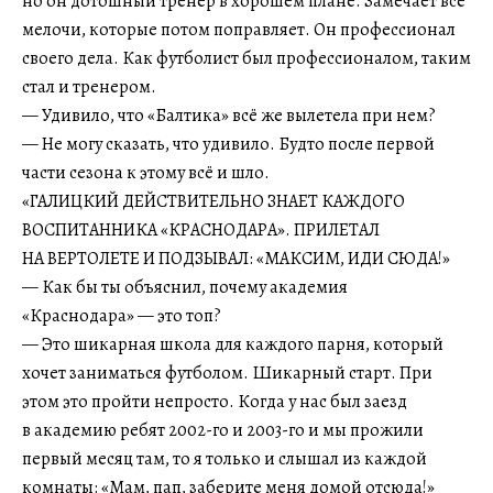
но он дотошный тренер в хорошем плане. Замечает все
мелочи, которые потом поправляет. Он профессионал
своего дела. Как футболист был профессионалом, таким
стал и тренером.
— Удивило, что «Балтика» всё же вылетела при нем?
— Не могу сказать, что удивило. Будто после первой
части сезона к этому всё и шло.
«ГАЛИЦКИЙ ДЕЙСТВИТЕЛЬНО ЗНАЕТ КАЖДОГО
ВОСПИТАННИКА «КРАСНОДАРА». ПРИЛЕТАЛ
НА ВЕРТОЛЕТЕ И ПОДЗЫВАЛ: «МАКСИМ, ИДИ СЮДА!»
— Как бы ты объяснил, почему академия
«Краснодара» — это топ?
— Это шикарная школа для каждого парня, который
хочет заниматься футболом. Шикарный старт. При
этом это пройти непросто. Когда у нас был заезд
в академию ребят 2002-го и 2003-го и мы прожили
первый месяц там, то я только и слышал из каждой
комнаты: «Мам, пап, заберите меня домой отсюда!»