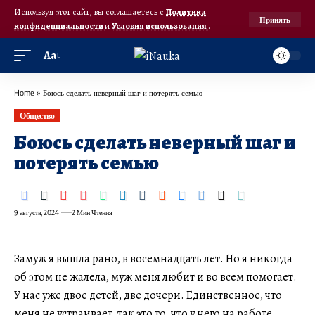
Используя этот сайт, вы соглашаетесь с
Политика
Принять
конфиденциальности
и
Условия использования
.
Аа
Home
»
Боюсь сделать неверный шаг и потерять семью
Общество
Боюсь сделать неверный шаг и
потерять семью
9 августа, 2024
2 Мин Чтения
Замуж я вышла рано, в восемнадцать лет. Но я никогда
об этом не жалела, муж меня любит и во всем помогает.
У нас уже двое детей, две дочери. Единственное, что
меня не устраивает, так это то, что у него на работе