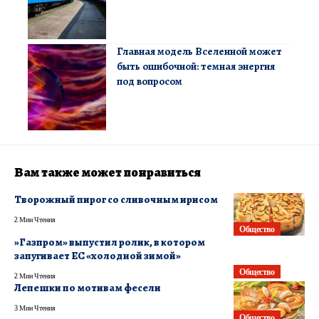
Главная модель Вселенной может
быть ошибочной: темная энергия
под вопросом
Вам также может понравиться
Творожный пирог со сливочным ирисом
2 Мин Чтения
Общество
​»Газпром» выпустил ролик, в котором
запугивает ЕС «холодной зимой»
Общество
2 Мин Чтения
Лепешки по мотивам фесели
3 Мин Чтения
Общество