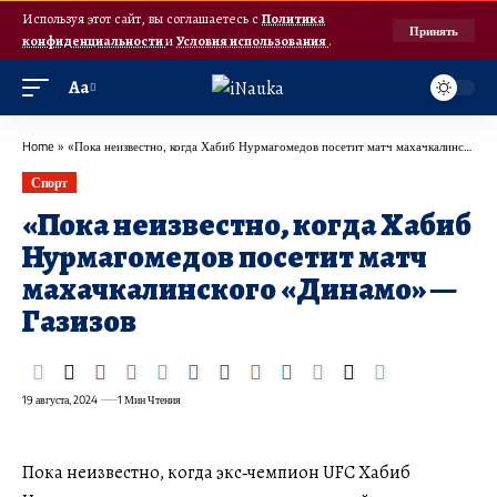
Используя этот сайт, вы соглашаетесь с
Политика
Принять
конфиденциальности
и
Условия использования
.
Аа
Home
»
«Пока неизвестно, когда Хабиб Нурмагомедов посетит матч махачкалинского «Динамо» — Газизов
Спорт
«Пока неизвестно, когда Хабиб
Нурмагомедов посетит матч
махачкалинского «Динамо» —
Газизов
19 августа, 2024
1 Мин Чтения
Пока неизвестно, когда экс‑чемпион UFC Хабиб