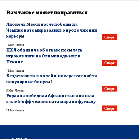
Вам также может понравиться
Лионель Месси после победы на
Чемпионате мира заявил о продолжении
карьеры
Спорт
1 Мин Чтения
НХЛ объявила об отказе посылать
игроков лиги на Олимпиаду-2022 в
Пекине
Спорт
1 Мин Чтения
Бездепозиты в онлайн-покере: как найти
популярные бонусы?
Спорт
3 Мин Чтения
Украина победила Афганистан и вышла
в плей-офф чемпионата мира по футзалу
Спорт
1 Мин Чтения