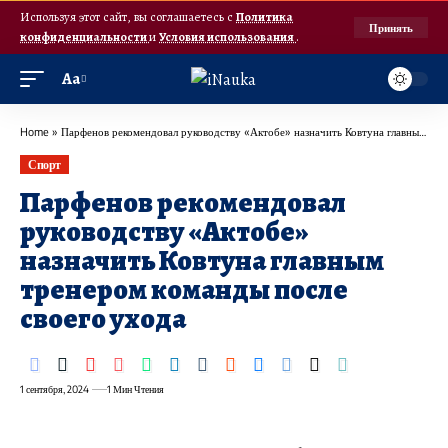
Используя этот сайт, вы соглашаетесь с
Политика
Принять
конфиденциальности
и
Условия использования
.
Аа
Home
»
Парфенов рекомендовал руководству «Актобе» назначить Ковтуна главным тренером команды после своего ухода
Спорт
Парфенов рекомендовал
руководству «Актобе»
назначить Ковтуна главным
тренером команды после
своего ухода
1 сентября, 2024
1 Мин Чтения