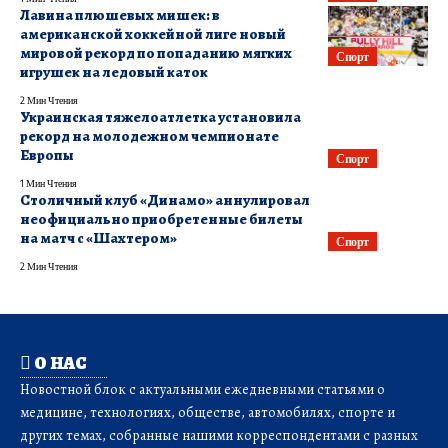
Лавина плюшевых мишек: в
американской хоккейной лиге новый
мировой рекорд по попаданию мягких
Спорт
игрушек на ледовый каток
2 Мин Чтения
Украинская тяжелоатлетка установила
рекорд на молодежном чемпионате
Европы
Спорт
1 Мин Чтения
Столичный клуб «Динамо» аннулировал
неофициально приобретенные билеты
на матч с «Шахтером»
Спорт
2 Мин Чтения
О НАС
Новостной блок с актуальными ежедневными статьями о
медицине, технологиях, обществе, автомобилях, спорте и
других темах, собранные нашими корреспондентами с разных