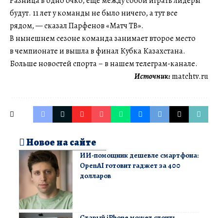
Разница в одно очко, еще между собой играть лидеры
будут. 11 лет у команды не было ничего, а тут все
рядом, — сказал Парфенов «Матч ТВ».
В нынешнем сезоне команда занимает второе место
в чемпионате и вышла в финал Кубка Казахстана.
Больше новостей спорта – в нашем телеграм-канале.
Источник:
matchtv.ru
Новое на сайте
ИИ-помощник дешевле смартфона:
OpenAI готовит гаджет за 400
долларов
Старый iPhone может стоить