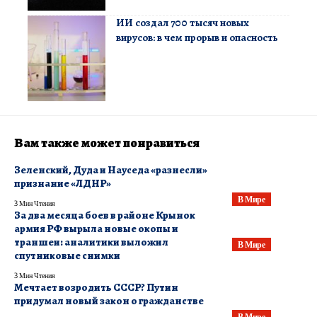
ИИ создал 700 тысяч новых
вирусов: в чем прорыв и опасность
Вам также может понравиться
Зеленский, Дуда и Науседа «разнесли»
признание «ЛДНР»
В Мире
3 Мин Чтения
​За два месяца боев в районе Крынок
армия РФ вырыла новые окопы и
траншеи: аналитики выложил
В Мире
спутниковые снимки
3 Мин Чтения
Мечтает возродить СССР? Путин
придумал новый закон о гражданстве
В Мире