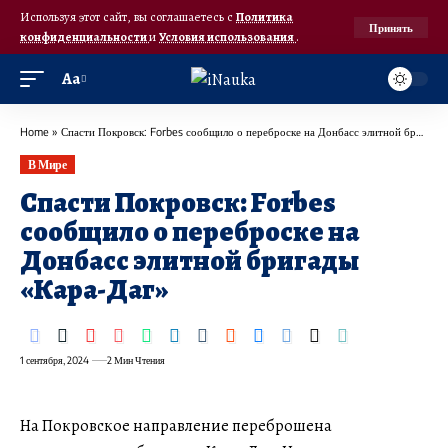
Используя этот сайт, вы соглашаетесь с
Политика
Принять
конфиденциальности
и
Условия использования
.
Аа
Home
»
​Спасти Покровск: Forbes сообщило о переброске на Донбасс элитной бригады “Кара-Даг”
В Мире
​Спасти Покровск: Forbes
сообщило о переброске на
Донбасс элитной бригады
«Кара-Даг»
1 сентября, 2024
2 Мин Чтения
На Покровское направление переброшена