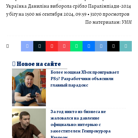
Українка Даниліна виборола срібло Паралімпіади-2024
у бігу на 1500 м6 сентября 2024, 09:59 • 31070 просмотров
По материалам:
УНН
Новое на сайте
Более мощная Xbox проигрывает
PS5? Разработчики объяснили
главный парадокс
За год никто из бизнеса не
жаловался на давление
официально: интервью с
заместителем Генпрокурора
Крымом