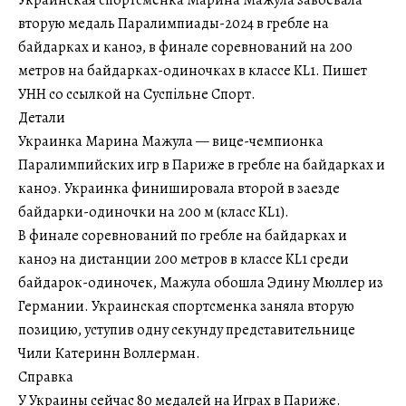
Украинская спортсменка Марина Мажула завоевала
вторую медаль Паралимпиады-2024 в гребле на
байдарках и каноэ, в финале соревнований на 200
метров на байдарках-одиночках в классе KL1. Пишет
УНН со ссылкой на Суспільне Спорт.
Детали
Украинка Марина Мажула — вице-чемпионка
Паралимпийских игр в Париже в гребле на байдарках и
каноэ. Украинка финишировала второй в заезде
байдарки-одиночки на 200 м (класс KL1).
В финале соревнований по гребле на байдарках и
каноэ на дистанции 200 метров в классе KL1 среди
байдарок-одиночек, Мажула обошла Эдину Мюллер из
Германии. Украинская спортсменка заняла вторую
позицию, уступив одну секунду представительнице
Чили Катеринн Воллерман.
Справка
У Украины сейчас 80 медалей на Играх в Париже.