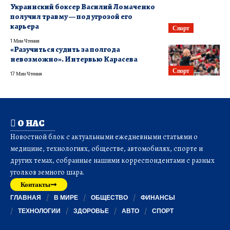
Украинский боксер Василий Ломаченко
получил травму — под угрозой его
карьера
Спорт
1 Мин Чтения
«Разучиться судить за полгода
невозможно». Интервью Карасева
Спорт
17 Мин Чтения
О НАС
Новостной блок с актуальными ежедневными статьями о
медицине, технологиях, обществе, автомобилях, спорте и
других темах, собранные нашими корреспондентами с разных
уголков земного шара.
Контакты
ГЛАВНАЯ
В МИРЕ
ОБЩЕСТВО
ФИНАНСЫ
ТЕХНОЛОГИИ
ЗДОРОВЬЕ
АВТО
СПОРТ