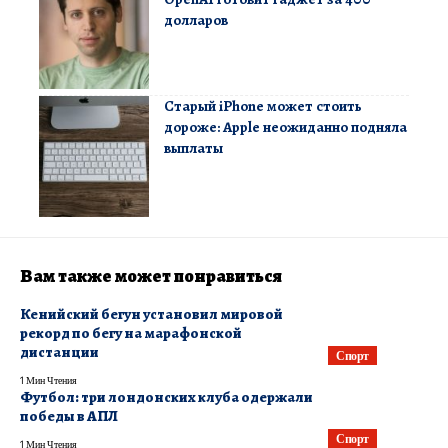
долларов
Старый iPhone может стоить
дороже: Apple неожиданно подняла
выплаты
Вам также может понравиться
Кенийский бегун установил мировой
рекорд по бегу на марафонской
дистанции
Спорт
1 Мин Чтения
Футбол: три лондонских клуба одержали
победы в АПЛ
Спорт
1 Мин Чтения