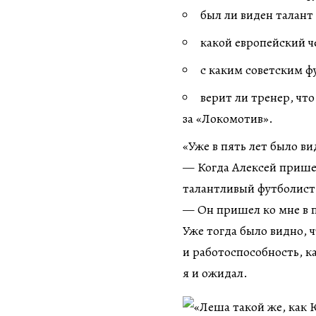
был ли виден талант
какой европейский ч
с каким советским ф
верит ли тренер, что
за «Локомотив».
«Уже в пять лет было в
— Когда Алексей пришел
талантливый футболист
— Он пришел ко мне в п
Уже тогда было видно, ч
и работоспособность, ка
я и ожидал.