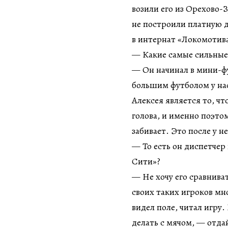
возили его из Орехово-З
не построили платную д
в интернат «Локомотива»
— Какие самые сильные 
— Он начинал в мини-фу
большим футболом у нас
Алексея является то, что
голова, и именно поэто
забивает. Это после у н
— То есть он диспетчер
Сити»?
— Не хочу его сравнива
своих таких игроков мн
видел поле, читал игру.
делать с мячом, — отдай