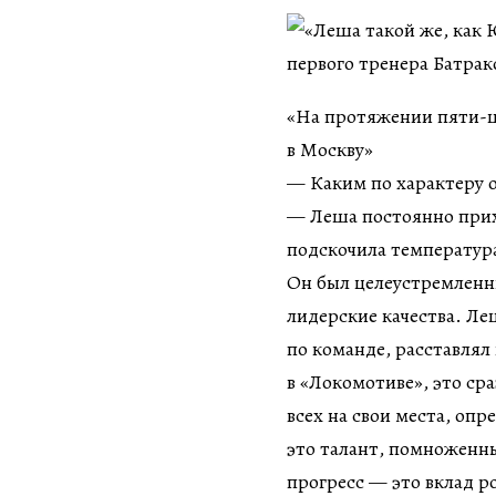
«На протяжении пяти-ше
в Москву»
— Каким по характеру о
— Леша постоянно прих
подскочила температура
Он был целеустремленны
лидерские качества. Л
по команде, расставлял
в «Локомотиве», это сра
всех на свои места, опр
это талант, помноженны
прогресс — это вклад 