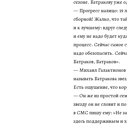
сезоне. Батракову уже о
— Прогресс налицо: 19 л
сборной! Жалко, что та
и к лучшему: вдруг сле
и ему не надо будет куда
процесс. Сейчас самое с
надо обезопасить. Сейч
Батраков, Батраков».
— Михаил Галактионов н
называть Батракова зве
Есть ощущение, что кор
— Он же из простой сем
звезду он не словит и п
в СМС пишу ему: «Не за
здесь поддерживаем и х