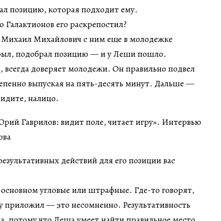
ал позицию, которая подходит ему.
о Галактионов его раскрепостил?
 Михаил Михайлович с ним еще в молодежке
крыл, подобрал позицию — и у Леши пошло.
 всегда доверяет молодежи. Он правильно подвел
тепенно выпуская на пять-десять минут. Дальше —
видите, налицо.
езультативных действий для его позиции вас
 основном угловые или штрафные. Где-то говорят,
ку приложил — это несомненно. Результативность
ла, потому что Леша умеет найти правильное место