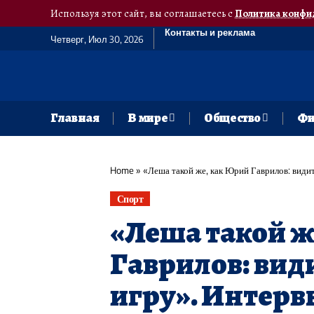
Используя этот сайт, вы соглашаетесь с
Политика конфи
Контакты и реклама
Четверг, Июл 30, 2026
Главная
В мире
Общество
Фи
Home
»
«Леша такой же, как Юрий Гаврилов: видит
Спорт
«Леша такой ж
Гаврилов: види
игру». Интерв