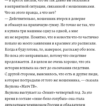
— В прессе писали, что не так давно вы оказались
в неприятной ситуации, связанной с мошенниками.
Что из этого правда, а что нет?
— Действительно, мошенник втерся в доверие
и обманул на приличную сумму. Но точно не так, что
я купила три машины одну за одной, а мне
их не вернули. Понятно, что в новости что‑то частично
попало из моего заявления и красивее это расписали.
Когда я буду готова, то, наверное, расскажу обо всем.
Но пока это неправильно, потому что следствие
продолжается. А в целом не очень хорошо, что эта
история всплыла на свет до окончания следствия.
С другой стороны, выяснилось, что есть и другие люди,
которые пострадали от того же мошенника, — сказала
Якупова «Матч ТВ».
Якупова выступает за «Зенит» четвертый год. За это
время в составе «сине‑бело‑голубых» она стала
двукратным чемпионом России и обладателем