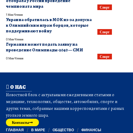
отобрала у России проведение
чемпионата мира
Спорт
1 Мин Чтения
Украина обратилась в МОК из-за допуска
к Олимпийским играм борцов, которые
поддерживают войну
Спорт
0 Мин Чтения
Германия может подать заявку на
проведение Олимпиады-2040 — СМИ
Спорт
0 Мин Чтения
О НАС
Новостной блок с актуальными ежедневными статьями о
медицине, технологиях, обществе, автомобилях, спорте и
других темах, собранные нашими корреспондентами с разных
уголков земного шара.
Контакты
ГЛАВНАЯ
В МИРЕ
ОБЩЕСТВО
ФИНАНСЫ