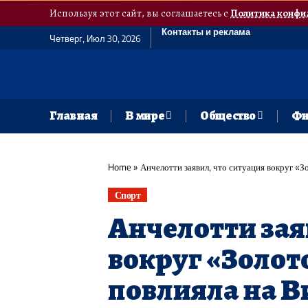
Используя этот сайт, вы соглашаетесь с
Политика конфи
Контакты и реклама
Четверг, Июл 30, 2026
Главная
В мире
Общество
Фи
Home
»
Анчелотти заявил, что ситуация вокруг «З
Спорт
Анчелотти зая
вокруг «Золот
повлияла на В