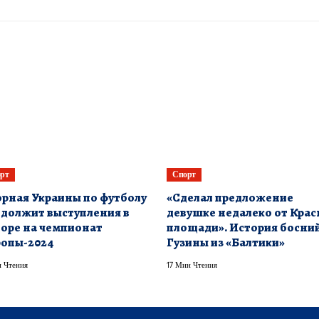
рт
Спорт
рная Украины по футболу
«Сделал предложение
должит выступления в
девушке недалеко от Кра
оре на чемпионат
площади». История босни
опы-2024
Гузины из «Балтики»
 Чтения
17 Мин Чтения