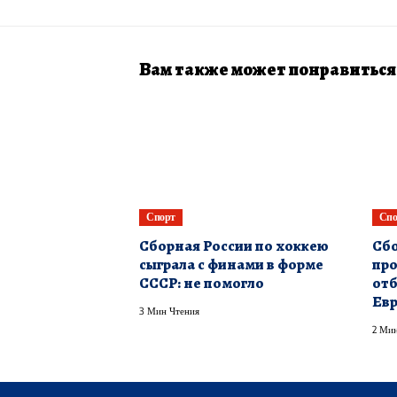
Вам также может понравиться
Спорт
Спо
Сборная России по хоккею
Сбо
сыграла с финами в форме
про
СССР: не помогло
отб
Евр
3 Мин Чтения
2 Мин