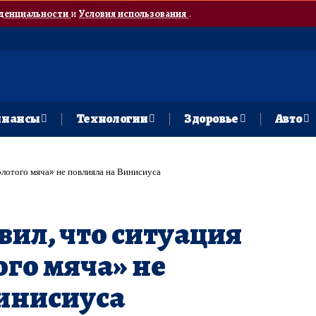
денциальности
и
Условия использования
.
нансы
Технологии
Здоровье
Авто
олотого мяча» не повлияла на Винисиуса
вил, что ситуация
ого мяча» не
инисиуса