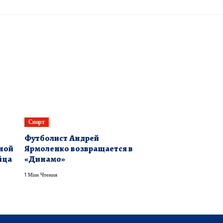
Спорт
Футболист Андрей
сной
Ярмоленко возвращается в
йца
«Динамо»
1 Мин Чтения