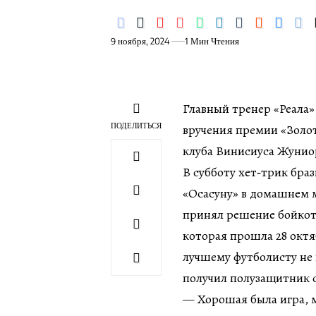
9 ноября, 2024
1 Мин Чтения
Главный тренер «Реала»
ПОДЕЛИТЬСЯ
вручения премии «Золо
клуба Винисиуса Жунио
В субботу хет‑трик бра
«Осасуну» в домашнем м
принял решение бойкот
которая прошла 28 октя
лучшему футболисту не 
получил полузащитник 
— Хорошая была игра, м