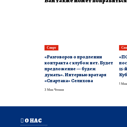
Вам также может понравиться
Спорт
Спо
«Разговоров о продлении
«ПС
контракта с клубом нет. Будет
пос
предложение — будем
15‑
думать». Интервью вратаря
Ку
«Спартака» Селихова
1 Мин
3 Мин Чтения
О НАС