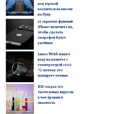
под угрозой
космическая миссия
на Луну
10 скрытых функций
iPhone: включите их,
чтобы сделать
смартфон более
удобным
James Webb нашел
воду на планете с
температурой 1000
°C: почему это
шокирует ученых
ИИ создал 700
тысяч новых вирусов:
в чем прорыв и
опасность