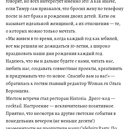
говорят, но всех интересует именно это! А как иначе,
если Тимур сам признался, что бросил жену по телефону
после 16 лет брака и рождения двоих детей. Катю он
называет идеальной женщиной, а их отношения — те,
о которых можно только мечтать.
«Мы живем в то время, когда каждый год как юбилей,
вот мы решили не дожидаться 30-летия, а широко
праздновать наши дни рождения каждый год.
Надеюсь, что вы и дальше будете с нами, читать нас,
любить нас, создавать совместные проекты, креативить
и придумывать что-то новое. Спасибо вам за вас!» —
обратилась к гостям главный редактор Woman.ru Ольга
Воронцева.
Местом встречи стал ресторан Historia. Дресс-код —
cocktail. Настроение — исключительно позитивное.
Приятно, что несмотря на другие светские события в
понедельник вечером (не меньше десяти!)
знаменитости не пропустили нашу Celebrity Party. По