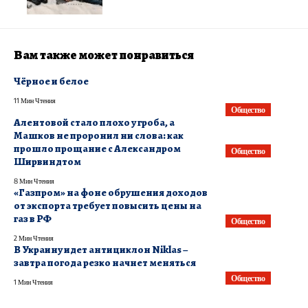
Вам также может понравиться
Чёрное и белое
11 Мин Чтения
Общество
Алентовой стало плохо у гроба, а
Машков не проронил ни слова: как
прошло прощание с Александром
Общество
Ширвиндтом
8 Мин Чтения
«Газпром» на фоне обрушения доходов
от экспорта требует повысить цены на
газ в РФ
Общество
2 Мин Чтения
В Украину идет антициклон Niklas –
завтра погода резко начнет меняться
Общество
1 Мин Чтения