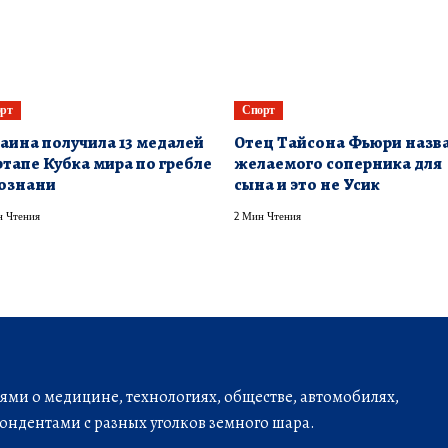
рт
Спорт
аина получила 13 медалей
Отец Тайсона Фьюри назв
этапе Кубка мира по гребле
желаемого соперника для
ознани
сына и это не Усик
 Чтения
2 Мин Чтения
ми о медицине, технологиях, обществе, автомобилях,
ондентами с разных уголков земного шара.