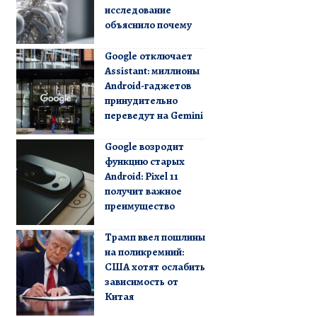
исследование
объяснило почему
Google отключает
Assistant: миллионы
Android-гаджетов
принудительно
переведут на Gemini
Google возродит
функцию старых
Android: Pixel 11
получит важное
преимущество
Трамп ввел пошлины
на поликремний:
США хотят ослабить
зависимость от
Китая