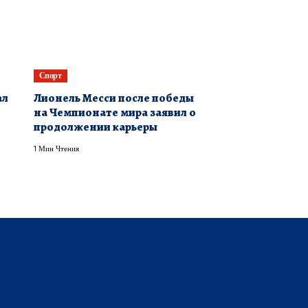
Спорт
ал
Лионель Месси после победы
на Чемпионате мира заявил о
продолжении карьеры
1 Мин Чтения