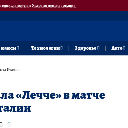
денциальности
и
Условия использования
.
нансы
Технологии
Здоровье
Авто
ната Италии
ла «Лечче» в матче
талии