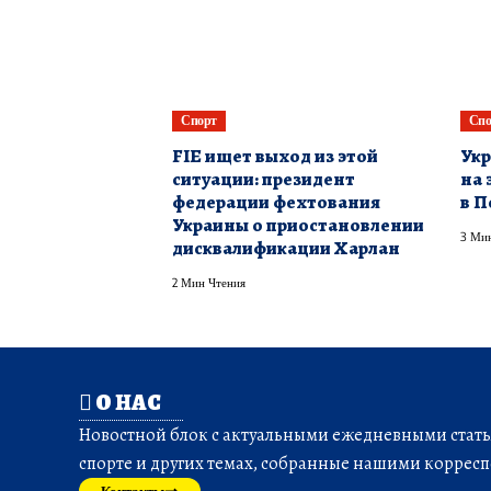
Спорт
Спо
FIE ищет выход из этой
Укр
ситуации: президент
на 
федерации фехтования
в П
Украины о приостановлении
3 Мин
дисквалификации Харлан
2 Мин Чтения
О НАС
Новостной блок с актуальными ежедневными статья
спорте и других темах, собранные нашими корресп
Контакты