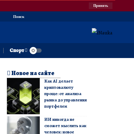
Принять
Поиск
Спорт
Новое на сайте
Как AI делает
криптовалюту
проще: от анализа
рынка до управления
портфелем
ИИ никогда не
сможет мыслить как
человек: новое