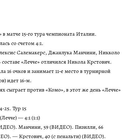
 в матче 15‑го тура чемпионата Италии.
ась со счетом 4:1.
Алексис Салемакерс, Джанлука Манчини, Никколо
 составе «Лечче» отличился Никола Крстович.
ала 16 очков и занимает 11‑е место в турнирной
ов) идет 16‑м.
тях сыграет против «Комо», в этот же день «Лечче»
-25. Тур 15
Лечче) — 4:1 (1:1)
ВИДЕО). Манчини, 59 (ВИДЕО). Пизилли, 66
ЕО). — Крстович, 40 (с пенальти) (ВИДЕО).