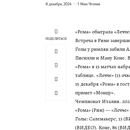
8 декабря, 2024
1 Мин Чтения
«Рома» обыграла «Лечче»
ПОДЕЛИТЬСЯ
Встреча в Риме завершил
Голы у римлян забили 
Писилли и Ману Коне. В
«Рома» в 15 матчах набр
таблице. «Лечче» (13 очк
15 декабря «Рома» в гос
примет «Монцу».
Чемпионат Италии. 2024
«Рома» (Рим) — «Лечче» (
Голы: Салемакерс, 13 (
(ВИДЕО). Коне, 86 (ВИД