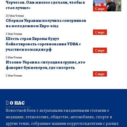
Черчесов. Они многое сделали, чтобы я
стал лучше»
Спорт
20 Мин Чтения
Сборная Украины получила соперников
на молодежном Евро-2025
Спорт
2 Мин Чтения
Шесть стран Европы будут
бойкотировать соревнования УЕФА с
участием команд из рф
Спорт
2 Мин Чтения
Италия-Украина: ситуация в группе, кто
фаворит букмекеров, где смотреть
Спорт
2 Мин Чтения
О НАС
Новостной блок с актуальными ежедневными статьями о
медицине, технологиях, обществе, автомобилях, спорте и
других темах, собранные нашими корреспондентами с разных