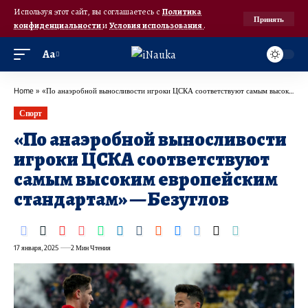
Используя этот сайт, вы соглашаетесь с
Политика
Принять
конфиденциальности
и
Условия использования
.
Аа
Home
»
«По анаэробной выносливости игроки ЦСКА соответствуют самым высоким европейским стандартам» — Безуглов
Спорт
«По анаэробной выносливости
игроки ЦСКА соответствуют
самым высоким европейским
стандартам» — Безуглов
17 января, 2025
2 Мин Чтения