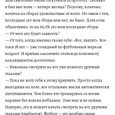
действительно очень соскучился по футболу. Сколько
я был вне поля — четыре месяца? Поэтому, конечно,
получал на сборах удовольствие от всего. Но связи с тем,
последние это мои сборы или нет, не было. Хотя если
объективно, то на 99,9% это мои последние сборы.
— От чего это будет зависеть?
— От того, когда именно скажу себе: «Все, хватит». Все-
таки 38 лет — уже солидный по футбольным меркам
возраст. И причин закончить отовсюду понемногу
накапливается достаточно.
— Невольно смотрите на все уже немного другими
глазами?
— Пока не могу себя к этому приучить. Просто когда
выходишь на поле, все остальные мысли автоматически
улетучиваются. Тем более что тренируюсь со всеми
наравне без всяких поблажек. Они мне и не нужны.
Наверно, это и мешает начать смотреть на все другими
глазами (улыбается). Футбол — это вообще очень