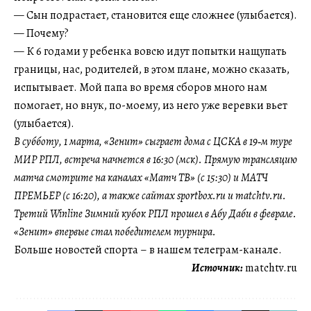
— Сын подрастает, становится еще сложнее (улыбается).
— Почему?
— К 6 годами у ребенка вовсю идут попытки нащупать
границы, нас, родителей, в этом плане, можно сказать,
испытывает. Мой папа во время сборов много нам
помогает, но внук, по-моему, из него уже веревки вьет
(улыбается).
В субботу, 1 марта, «Зенит» сыграет дома с ЦСКА в 19‑м туре
МИР РПЛ, встреча начнется в 16:30 (мск). Прямую трансляцию
матча смотрите на каналах «Матч ТВ» (с 15:30) и МАТЧ
ПРЕМЬЕР (с 16:20), а также сайтах sportbox.ru и matchtv.ru.
Третий Winline Зимний кубок РПЛ прошел в Абу Даби в феврале.
«Зенит» впервые стал победителем турнира.
Больше новостей спорта – в нашем телеграм-канале.
Источник:
matchtv.ru