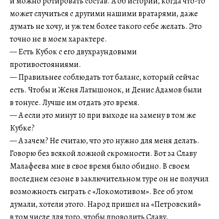
и можно ротировать состав. А об истории, когда что-то
может случиться с другими нашими вратарями, даже
думать не хочу, и уж тем более такого себе желать. Это
точно не в моем характере.
— Есть Кубок с его двухраундовыми
противостояниями.
— Правильнее соблюдать тот баланс, который сейчас
есть. Чтобы и Женя Латышонок, и Денис Адамов были
в тонусе. Лучше им отдать это время.
— А если это минут 10 при выходе на замену в том же
Кубке?
— А зачем? Не считаю, что это нужно для меня делать.
Говорю без всякой ложной скромности. Вот за Славу
Малафеева мне в свое время было обидно. В своем
последнем сезоне в заключительном туре он не получил
возможность сыграть с «Локомотивом». Все об этом
думали, хотели этого. Народ пришел на «Петровский»
в том числе для того, чтобы проводить Славу,