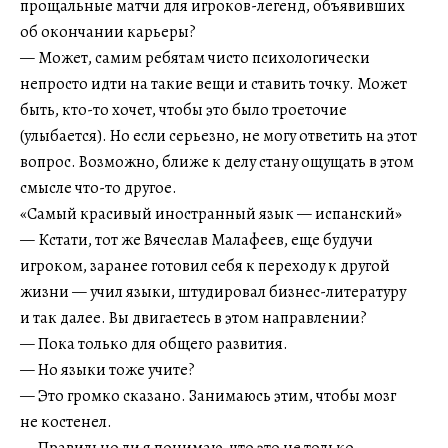
прощальные матчи для игроков-легенд, объявивших
об окончании карьеры?
— Может, самим ребятам чисто психологически
непросто идти на такие вещи и ставить точку. Может
быть, кто-то хочет, чтобы это было троеточие
(улыбается). Но если серьезно, не могу ответить на этот
вопрос. Возможно, ближе к делу стану ощущать в этом
смысле что-то другое.
«Самый красивый иностранный язык — испанский»
— Кстати, тот же Вячеслав Малафеев, еще будучи
игроком, заранее готовил себя к переходу к другой
жизни — учил языки, штудировал бизнес-литературу
и так далее. Вы двигаетесь в этом направлении?
— Пока только для общего развития.
— Но языки тоже учите?
— Это громко сказано. Занимаюсь этим, чтобы мозг
не костенел.
— Правильно ли я понимаю, что это не только