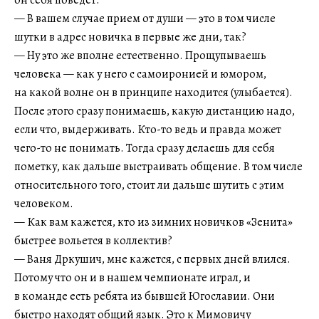
— В вашем случае прием от души — это в том числе
шутки в адрес новичка в первые же дни, так?
— Ну это же вполне естественно. Прощупываешь
человека — как у него с самоиронией и юмором,
на какой волне он в принципе находится (улыбается).
После этого сразу понимаешь, какую дистанцию надо,
если что, выдерживать. Кто-то ведь и правда может
чего-то не понимать. Тогда сразу делаешь для себя
пометку, как дальше выстраивать общение. В том числе
относительного того, стоит ли дальше шутить с этим
человеком.
— Как вам кажется, кто из зимних новичков «Зенита»
быстрее вольется в коллектив?
— Ваня Дркушич, мне кажется, с первых дней влился.
Потому что он и в нашем чемпионате играл, и
в команде есть ребята из бывшей Югославии. Они
быстро находят общий язык. Это к Мимовичу