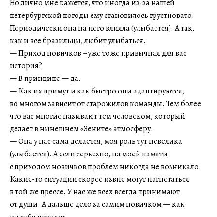
Но лично мне кажется, что иногда из-за нашей
петербургской погоды ему становилось грустновато.
Периодически она на него влияла (улыбается). А так,
как и все бразильцы, любит улыбаться.
— Приход новичков –уже тоже привычная для вас
история?
— В принципе — да.
— Как их примут и как быстро они адаптируются,
во многом зависит от старожилов команды. Тем более
что вас многие называют тем человеком, который
делает в нынешнем «Зените» атмосферу.
— Она у нас сама делается, моя роль тут невелика
(улыбается). А если серьезно, на моей памяти
с приходом новичков проблем никогда не возникало.
Какие-то ситуации скорее извне могут нагнетаться
в той же прессе. У нас же всех всегда принимают
от души. А дальше дело за самим новичком — как
он себя поведет.