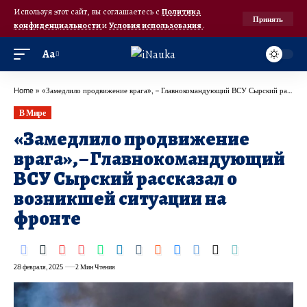
Используя этот сайт, вы соглашаетесь с
Политика
Принять
конфиденциальности
и
Условия использования
.
Аа
Home
»
«Замедлило продвижение врага», – Главнокомандующий ВСУ Сырский рассказал о возникшей ситуации на фронте
В Мире
«Замедлило продвижение
врага», – Главнокомандующий
ВСУ Сырский рассказал о
возникшей ситуации на
фронте
28 февраля, 2025
2 Мин Чтения