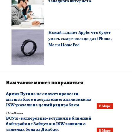
западного интернета
Новый гаджет Apple: что будет
уметь смарт-кольцо для iPhone,
Mac и HomePod
Вам также может понравиться
​Армия Путина не сможет провести
масштабное наступление: аналитики из
ISW указали на целый ряд проблем
В Мире
2 Мин Чтения
​ВСУ и «вагнеровцы» вступили в ближний
бой в районе Зайцево: в ISW заявили о
тяжелых боях за Донбасс
В Мире