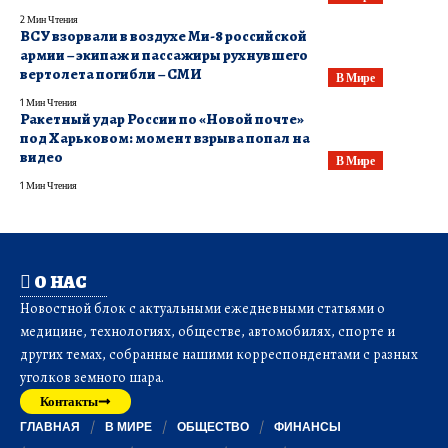
2 Мин Чтения
ВСУ взорвали в воздухе Ми-8 российской
армии – экипаж и пассажиры рухнувшего
вертолета погибли – СМИ
В Мире
1 Мин Чтения
Ракетный удар России по «Новой почте»
под Харьковом: момент взрыва попал на
видео
В Мире
1 Мин Чтения
О НАС
Новостной блок с актуальными ежедневными статьями о
медицине, технологиях, обществе, автомобилях, спорте и
других темах, собранные нашими корреспондентами с разных
уголков земного шара.
Контакты
ГЛАВНАЯ
В МИРЕ
ОБЩЕСТВО
ФИНАНСЫ