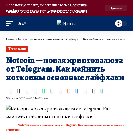
Используя этот сайт, вы соглашаетесь с
Политика
Принять
конфиденциальности
и
Условия использования
.
Аа
Home
»
Notcoin — новая криптовалюта от Telegram. Как майнить ноткоины основные лайфхаки
Технологии
Notcoin — новая криптовалюта
от Telegram. Как майнить
ноткоины основные лайфхаки
13 января, 2024
4 Мин Чтения
Notcoin - новая криптовалюта от Telegram. Как майнить ноткоины основные
лайфхаки