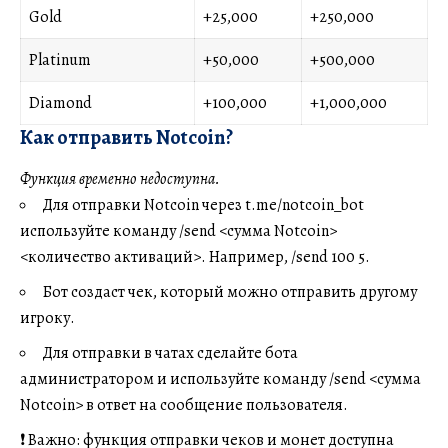
Gold
+25,000
+250,000
Platinum
+50,000
+500,000
Diamond
+100,000
+1,000,000
Как отправить Notcoin?
Функция временно недоступна.
Для отправки Notcoin через
t.me/notcoin_bot
используйте команду /send <сумма Notcoin>
<количество активаций>. Например, /send 100 5.
Бот создаст чек, который можно отправить другому
игроку.
Для отправки в чатах сделайте бота
администратором и используйте команду /send <сумма
Notcoin> в ответ на сообщение пользователя.
❗️ Важно: функция отправки чеков и монет доступна