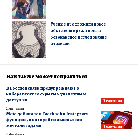
Ученые предложили новое
объяснение реальности:
резонансное исследование
отозвали
Вам также может понравиться
В Госспецсвязи предупреждают о
кибератаках со скрытым удаленным
доступом
Технологии
2 Мин Чтения
Meta добавила в Facebook и Instagram
функцию, о которой пользователи
мечтали годами
Технологии
2 Мин Чтения