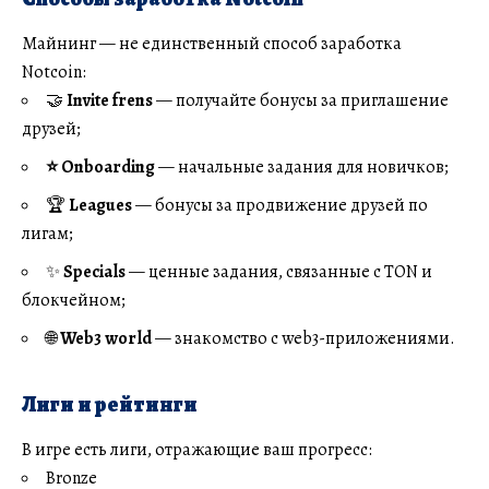
Майнинг — не единственный способ заработка
Notcoin:
🤝
Invite frens
— получайте бонусы за приглашение
друзей;
⭐ Onboarding
— начальные задания для новичков;
🏆
Leagues
— бонусы за продвижение друзей по
лигам;
✨
Specials
— ценные задания, связанные с TON и
блокчейном;
🌐
Web3 world
— знакомство с web3-приложениями.
Лиги и рейтинги
В игре есть лиги, отражающие ваш прогресс:
Bronze