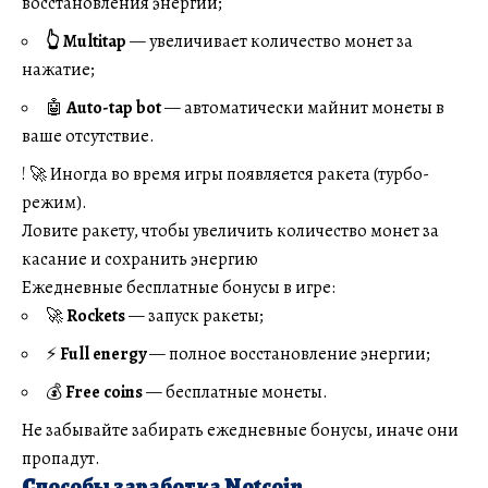
восстановления энергии;
👆 Multitap
— увеличивает количество монет за
нажатие;
🤖
Auto-tap bot
— автоматически майнит монеты в
ваше отсутствие.
! 🚀 Иногда во время игры
появляется ракета (турбо-
режим)
.
Ловите ракету, чтобы увеличить количество монет за
касание и сохранить энергию
Ежедневные бесплатные бонусы в игре:
🚀
Rockets
— запуск ракеты;
⚡
Full energy
— полное восстановление энергии;
💰
Free coins
— бесплатные монеты.
Не забывайте
забирать ежедневные бонусы
, иначе они
пропадут.
Способы заработка Notcoin