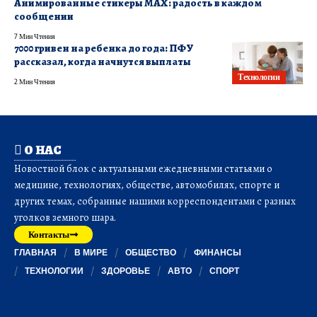
Анимированные стикеры MAX: радость в каждом
сообщении
7 Мин Чтения
7000 гривен на ребенка до года: ПФУ
рассказал, когда начнутся выплаты
Технологии
2 Мин Чтения
О НАС
Новостной блок с актуальными ежедневными статьями о
медицине, технологиях, обществе, автомобилях, спорте и
других темах, собранные нашими корреспондентами с разных
уголков земного шара.
Контакты
ГЛАВНАЯ
В МИРЕ
ОБЩЕСТВО
ФИНАНСЫ
ТЕХНОЛОГИИ
ЗДОРОВЬЕ
АВТО
СПОРТ