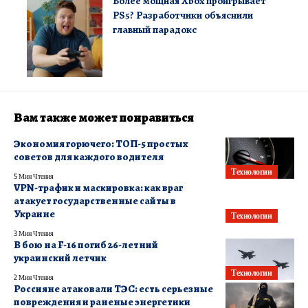
Более мощная Xbox проигрывает
PS5? Разработчики объяснили
главный парадокс
Вам также может понравиться
Экономия горючего: ТОП-5 простых
советов для каждого водителя
Технологии
5 Мин Чтения
VPN-трафик и маскировка: как враг
атакует государственные сайты в
Украине
Технологии
3 Мин Чтения
В бою на F-16 погиб 26-летний
украинский летчик
Технологии
2 Мин Чтения
Россияне атаковали ТЭС: есть серьезные
повреждения и раненые энергетики