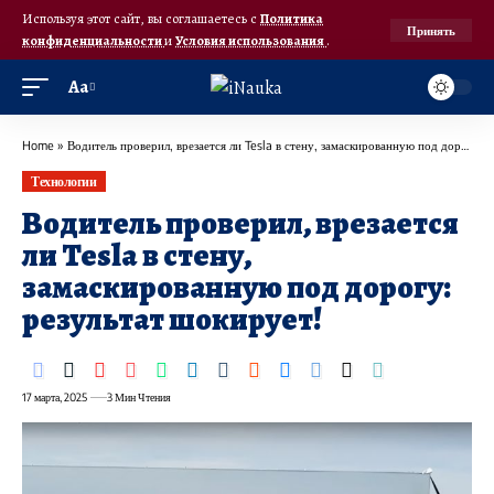
Используя этот сайт, вы соглашаетесь с
Политика
Принять
конфиденциальности
и
Условия использования
.
Аа
Home
»
Водитель проверил, врезается ли Tesla в стену, замаскированную под дорогу: результат шокирует!
Технологии
Водитель проверил, врезается
ли Tesla в стену,
замаскированную под дорогу:
результат шокирует!
17 марта, 2025
3 Мин Чтения