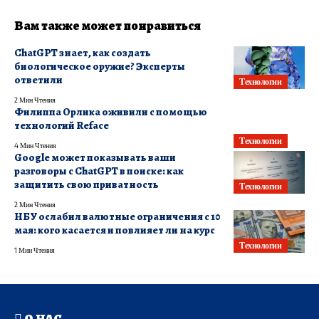
Вам также может понравиться
ChatGPT знает, как создать
биологическое оружие? Эксперты
ответили
Технологии
2 Мин Чтения
Филиппа Орлика оживили с помощью
технологий Reface
Технологии
4 Мин Чтения
Google может показывать ваши
разговоры с ChatGPT в поиске: как
защитить свою приватность
Технологии
2 Мин Чтения
НБУ ослабил валютные ограничения с 10
мая: кого касается и повлияет ли на курс
Технологии
1 Мин Чтения
О НАС