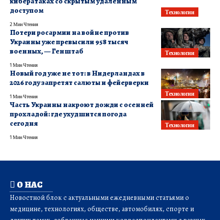
кибератаках со скрытым удаленным
доступом
Технологии
2 Мин Чтения
Потери росармии на войне против
Украины уже превысили 958 тысяч
военных, — Генштаб
Технологии
1 Мин Чтения
Новый год уже не тот: в Нидерландах в
2026 году запретят салюты и фейерверки
Технологии
1 Мин Чтения
Часть Украины накроют дожди с осенней
прохладой: где ухудшится погода
сегодня
Технологии
1 Мин Чтения
О НАС
Новостной блок с актуальными ежедневными статьями о
медицине, технологиях, обществе, автомобилях, спорте и