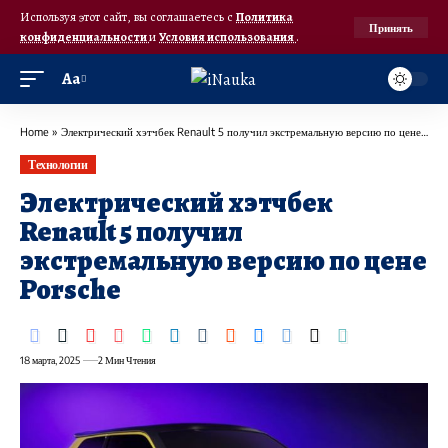
Используя этот сайт, вы соглашаетесь с
Политика
Принять
конфиденциальности
и
Условия использования
.
Аа
Home
»
Электрический хэтчбек Renault 5 получил экстремальную версию по цене Porsche
Технологии
Электрический хэтчбек
Renault 5 получил
экстремальную версию по цене
Porsche
18 марта, 2025
2 Мин Чтения