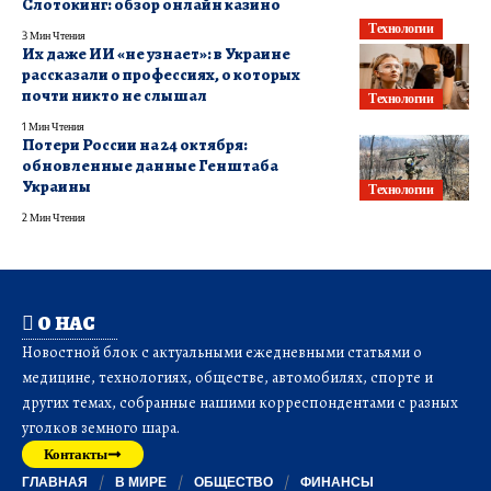
Слотокинг: обзор онлайн казино
Технологии
3 Мин Чтения
Их даже ИИ «не узнает»: в Украине
рассказали о профессиях, о которых
почти никто не слышал
Технологии
1 Мин Чтения
Потери России на 24 октября:
обновленные данные Генштаба
Украины
Технологии
2 Мин Чтения
О НАС
Новостной блок с актуальными ежедневными статьями о
медицине, технологиях, обществе, автомобилях, спорте и
других темах, собранные нашими корреспондентами с разных
уголков земного шара.
Контакты
ГЛАВНАЯ
В МИРЕ
ОБЩЕСТВО
ФИНАНСЫ