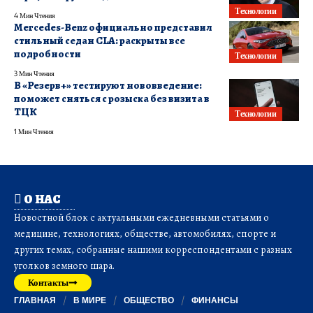
Технологии
4 Мин Чтения
Mercedes-Benz официально представил
стильный седан CLA: раскрыты все
подробности
Технологии
3 Мин Чтения
В «Резерв+» тестируют нововведение:
поможет сняться с розыска без визита в
ТЦК
Технологии
1 Мин Чтения
О НАС
Новостной блок с актуальными ежедневными статьями о
медицине, технологиях, обществе, автомобилях, спорте и
других темах, собранные нашими корреспондентами с разных
уголков земного шара.
Контакты
ГЛАВНАЯ
В МИРЕ
ОБЩЕСТВО
ФИНАНСЫ