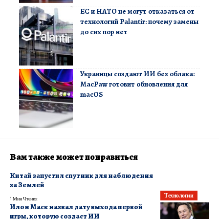
ЕС и НАТО не могут отказаться от
технологий Palantir: почему замены
до сих пор нет
Украинцы создают ИИ без облака:
MacPaw готовит обновления для
macOS
Вам также может понравиться
Китай запустил спутник для наблюдения
за Землей
Технологии
1 Мин Чтения
Илон Маск назвал дату выхода первой
игры, которую создаст ИИ