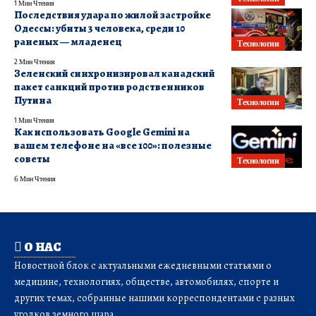
1 Мин Чтения
Последствия удара по жилой застройке
Одессы: убиты 3 человека, среди 10
раненых — младенец
Технологии
2 Мин Чтения
Зеленский синхронизировал канадский
пакет санкций против родственников
Путина
Технологии
1 Мин Чтения
Как использовать Google Gemini на
вашем телефоне на «все 100»: полезные
советы
Технологии
6 Мин Чтения
О НАС
Новостной блок с актуальными ежедневными статьями о
медицине, технологиях, обществе, автомобилях, спорте и
других темах, собранные нашими корреспондентами с разных
уголков земного шара.