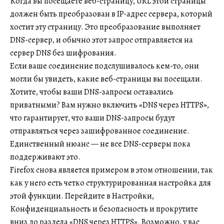
Когда вы посещаете веб-страницу, URL этой страницы
должен быть преобразован в IP-адрес сервера, который
хостит эту страницу. Это преобразование выполняет
DNS-сервер, и обычно этот запрос отправляется на
сервер DNS без шифрования.
Если ваше соединение подслушивалось кем-то, они
могли бы увидеть, какие веб-страницы вы посещали.
Хотите, чтобы ваши DNS-запросы оставались
приватными? Вам нужно включить «DNS через HTTPS»,
что гарантирует, что ваши DNS-запросы будут
отправляться через зашифрованное соединение.
Единственный нюанс — не все DNS-серверы пока
поддерживают это.
Firefox снова является примером в этом отношении, так
как у него есть четко структурированная настройка для
этой функции. Перейдите в Настройки,
Конфиденциальность и безопасность и прокрутите
вниз до раздела «DNS через HTTPS». Возможно, у вас