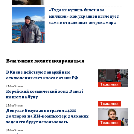
«Туда не купишь билет и за
миллион»: как украинец исследует
самые отдаленные острова мира
Вам также может понравиться
В Киеве действуют аварийные
отключения света после атаки РФ
Технологии
2 Мин Чтения
Корейский космический зонд Danuri
вышел на Луну
Технологии
2 Мин Чтения
Депутат Безуглая потратила 4000
долларов на ИИ-компьютер: для каких
задач его будут использовать
Технологии
3 Мин Чтения