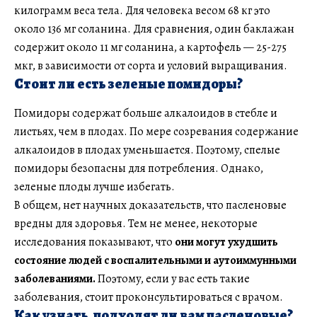
килограмм веса тела. Для человека весом 68 кг это
около 136 мг соланина. Для сравнения, один баклажан
содержит около 11 мг соланина, а картофель — 25-275
мкг, в зависимости от сорта и условий выращивания.
Стоит ли есть зеленые помидоры?
Помидоры содержат больше алкалоидов в стебле и
листьях, чем в плодах. По мере созревания содержание
алкалоидов в плодах уменьшается. Поэтому, спелые
помидоры безопасны для потребления. Однако,
зеленые плоды лучше избегать.
В общем, нет научных доказательств, что пасленовые
вредны для здоровья. Тем не менее, некоторые
исследования показывают, что
они могут ухудшить
состояние людей с воспалительными и аутоиммунными
заболеваниями.
Поэтому, если у вас есть такие
заболевания, стоит проконсультироваться с врачом.
Как узнать, подходят ли вам пасленовые?