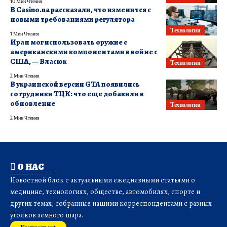
10 Мин Чтения
В Casino.ua рассказали, что изменится с
новыми требованиями регулятора
Технологии
1 Мин Чтения
Иран мог использовать оружие с
американскими компонентами в войне с
США, — Власюк
Технологии
2 Мин Чтения
В украинской версии GTA появились
сотрудники ТЦК: что еще добавили в
обновление
Технологии
2 Мин Чтения
О НАС
Новостной блок с актуальными ежедневными статьями о
медицине, технологиях, обществе, автомобилях, спорте и
других темах, собранные нашими корреспондентами с разных
уголков земного шара.
Контакты