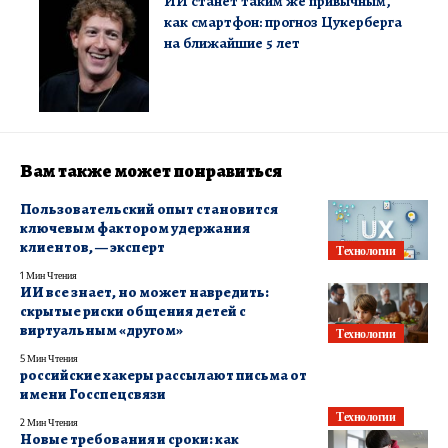
ИИ станет таким же привычным,
как смартфон: прогноз Цукерберга
на ближайшие 5 лет
Вам также может понравиться
Пользовательский опыт становится
ключевым фактором удержания
клиентов, — эксперт
Технологии
1 Мин Чтения
ИИ все знает, но может навредить:
скрытые риски общения детей с
виртуальным «другом»
Технологии
5 Мин Чтения
российские хакеры рассылают письма от
имени Госспецсвязи
Технологии
2 Мин Чтения
Новые требования и сроки: как