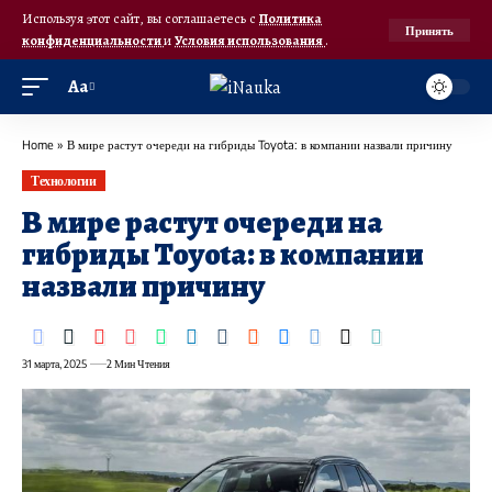
Используя этот сайт, вы соглашаетесь с
Политика
Принять
конфиденциальности
и
Условия использования
.
Аа
Home
»
В мире растут очереди на гибриды Toyota: в компании назвали причину
Технологии
В мире растут очереди на
гибриды Toyota: в компании
назвали причину
31 марта, 2025
2 Мин Чтения